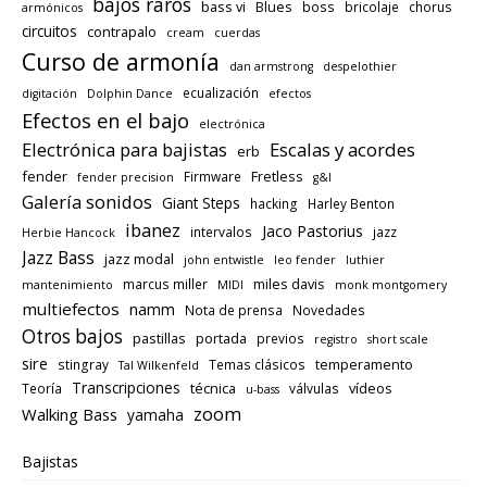
bajos raros
bass vi
Blues
boss
bricolaje
chorus
armónicos
circuitos
contrapalo
cream
cuerdas
Curso de armonía
dan armstrong
despelothier
ecualización
digitación
Dolphin Dance
efectos
Efectos en el bajo
electrónica
Electrónica para bajistas
Escalas y acordes
erb
fender
Fretless
Firmware
fender precision
g&l
Galería sonidos
Giant Steps
hacking
Harley Benton
ibanez
Jaco Pastorius
intervalos
jazz
Herbie Hancock
Jazz Bass
jazz modal
john entwistle
leo fender
luthier
miles davis
marcus miller
mantenimiento
MIDI
monk montgomery
multiefectos
namm
Nota de prensa
Novedades
Otros bajos
pastillas
portada
previos
registro
short scale
sire
temperamento
stingray
Temas clásicos
Tal Wilkenfeld
Transcripciones
técnica
vídeos
Teoría
válvulas
u-bass
zoom
Walking Bass
yamaha
Bajistas