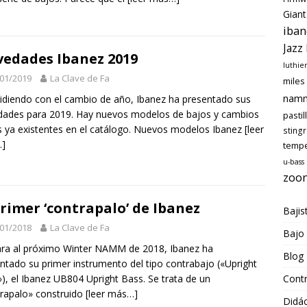
Giant
iban
Jazz
edades Ibanez 2019
luthie
01/2019
La Clave de Fa
miles
nam
idiendo con el cambio de año, Ibanez ha presentado sus
ades para 2019. Hay nuevos modelos de bajos y cambios
pastil
s ya existentes en el catálogo. Nuevos modelos Ibanez
[leer
sting
]
temp
u-bass
zoo
primer ‘contrapalo’ de Ibanez
Bajis
01/2018
La Clave de Fa
Bajo
ra al próximo Winter NAMM de 2018, Ibanez ha
Blog
ntado su primer instrumento del tipo contrabajo («Upright
), el Ibanez UB804 Upright Bass. Se trata de un
Cont
rapalo» construido
[leer más…]
Didác