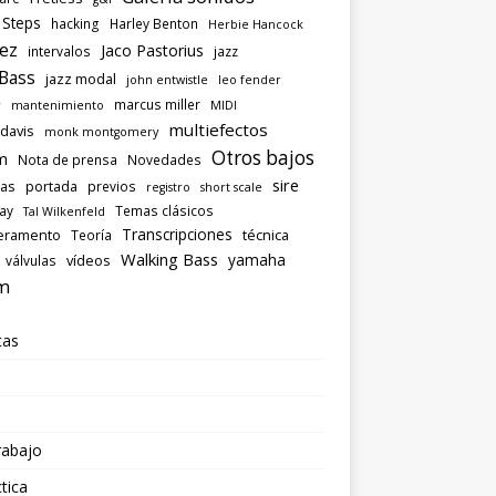
 Steps
hacking
Harley Benton
Herbie Hancock
ez
Jaco Pastorius
intervalos
jazz
 Bass
jazz modal
john entwistle
leo fender
marcus miller
r
mantenimiento
MIDI
multiefectos
 davis
monk montgomery
Otros bajos
m
Nota de prensa
Novedades
sire
las
portada
previos
registro
short scale
ray
Temas clásicos
Tal Wilkenfeld
Transcripciones
eramento
técnica
Teoría
Walking Bass
yamaha
vídeos
válvulas
m
tas
rabajo
tica