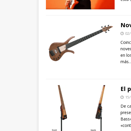
Nov
02/
Coinc
noved
en lo
más…
El 
15/
De ca
prese
Bass»
«cont