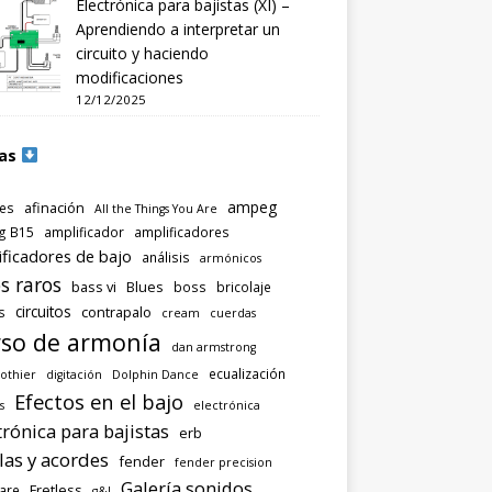
Electrónica para bajistas (XI) –
Aprendiendo a interpretar un
circuito y haciendo
modificaciones
12/12/2025
as
ampeg
afinación
es
All the Things You Are
g B15
amplificador
amplificadores
ificadores de bajo
análisis
armónicos
s raros
bass vi
Blues
boss
bricolaje
circuitos
contrapalo
s
cream
cuerdas
so de armonía
dan armstrong
ecualización
othier
digitación
Dolphin Dance
Efectos en el bajo
s
electrónica
trónica para bajistas
erb
las y acordes
fender
fender precision
Galería sonidos
Fretless
are
g&l