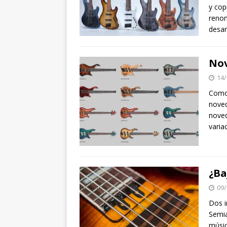
y cop
reno
desar
Nov
14/
Como 
noved
noved
varia
¿Ba
09/
Dos i
Semia
músic