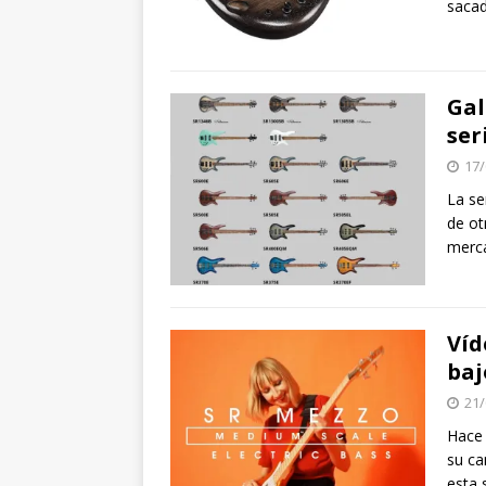
saca
Gal
ser
17/
La se
de ot
merca
Víd
baj
21/
Hace 
su ca
esta 