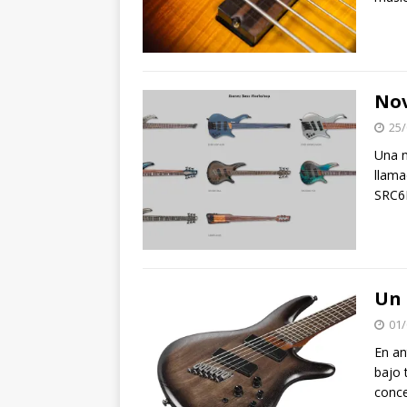
Nov
25/
Una n
llama
SRC6M
Un 
01/
En an
bajo 
conce