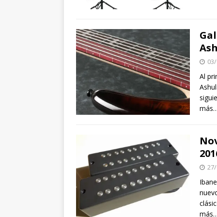
Gal
Ash
03/
Al pr
Ashul
sigui
más…
No
201
27/
Iban
nuevo
clási
más…