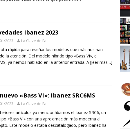
edades Ibanez 2023
01/2023
La Clave de Fa
ota rápida para reseñar los modelos que más nos han
do la atención. Del modelo híbrido tipo «Bass VI», el
S, ya hemos hablado en la anterior entrada. A
[leer más…]
nuevo «Bass VI»: Ibanez SRC6MS
01/2023
La Clave de Fa
teriores artículos ya mencionábamos el Ibanez SRC6, un
tipo «Bass VI» con una aproximación más moderna al
pto. Este modelo estaba descatalogado, pero Ibanez ha