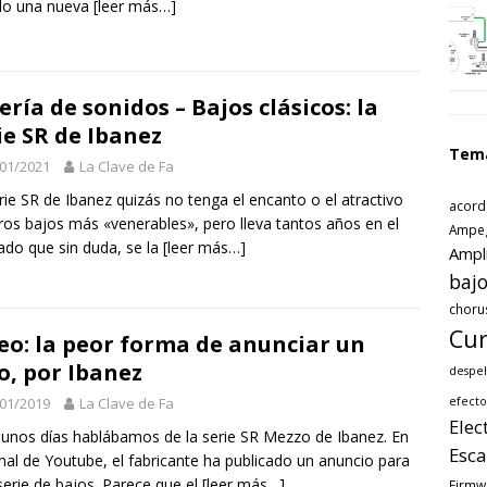
do una nueva
[leer más…]
ería de sonidos – Bajos clásicos: la
ie SR de Ibanez
Tem
01/2021
La Clave de Fa
rie SR de Ibanez quizás no tenga el encanto o el atractivo
acord
ros bajos más «venerables», pero lleva tantos años en el
Ampe
do que sin duda, se la
[leer más…]
Ampl
bajo
choru
Cur
eo: la peor forma de anunciar un
o, por Ibanez
despel
01/2019
La Clave de Fa
efecto
Elec
unos días hablábamos de la serie SR Mezzo de Ibanez. En
Esca
nal de Youtube, el fabricante ha publicado un anuncio para
serie de bajos. Parece que el
[leer más…]
Firmw