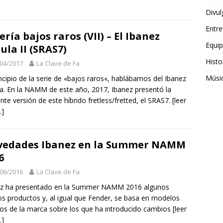
Divul
Entre
ería bajos raros (VII) – El Ibanez
Equi
ula II (SRAS7)
Histo
04/2017
La Clave de Fa
Músi
incipio de la serie de «bajos raros«, hablábamos del Ibanez
a. En la NAMM de este año, 2017, Ibanez presentó la
ente versión de este híbrido fretless/fretted, el SRAS7.
[leer
]
vedades Ibanez en la Summer NAMM
6
06/2016
La Clave de Fa
ez ha presentado en la Summer NAMM 2016 algunos
s productos y, al igual que Fender, se basa en modelos
cos de la marca sobre los que ha introducido cambios
[leer
]