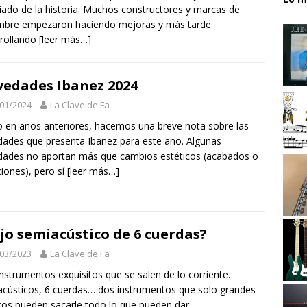
iado de la historia. Muchos constructores y marcas de
mbre empezaron haciendo mejoras y más tarde
rollando
[leer más…]
edades Ibanez 2024
01/2024
La Clave de Fa
en años anteriores, hacemos una breve nota sobre las
ades que presenta Ibanez para este año. Algunas
ades no aportan más que cambios estéticos (acabados o
ciones), pero sí
[leer más…]
jo semiacústico de 6 cuerdas?
03/2023
La Clave de Fa
nstrumentos exquisitos que se salen de lo corriente.
cústicos, 6 cuerdas… dos instrumentos que solo grandes
os pueden sacarle todo lo que pueden dar.