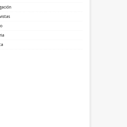
gación
vistas
po
ria
ca