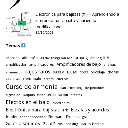
Electrónica para bajistas (XI) – Aprendiendo a
interpretar un circuito y haciendo
modificaciones
12/12/2025
Temas
ampeg
afinación
acordes
Ampeg B15
All the Things You Are
Amplificadores de bajo
amplificador
amplificadores
análisis
bajos raros
bass vi
Blues
boss
bricolaje
chorus
armónicos
circuitos
contrapalo
cream
cuerdas
Curso de armonía
dan armstrong
despelothier
ecualización
digitación
Dolphin Dance
efectos
Efectos en el bajo
electrónica
Electrónica para bajistas
Escalas y acordes
erb
fender
Fretless
Firmware
fender precision
g&l
Galería sonidos
Giant Steps
hacking
Harley Benton