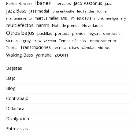
ibanez
Jaco Pastorius
intervalos
jazz
Herbie Hancock
Jazz Bass
jazz modal
john entwistle
leo fender
luthier
miles davis
marcus miller
mantenimiento
MIDI
monk montgomery
multiefectos
namm
Nota de prensa
Novedades
Otros bajos
pastillas
portada
previos
registro
short scale
sire
temperamento
stingray
Temas clásicos
Tal Wilkenfeld
Transcripciones
técnica
vídeos
Teoría
válvulas
u-bass
zoom
Walking Bass
yamaha
Bajistas
Bajo
Blog
Contrabajo
Didáctica
Divulgación
Entrevistas