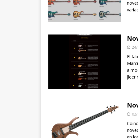
noved
varia
Nov
24/
El fa
Marcu
a mod
[leer
Nov
02/
Coinc
noved
en lo