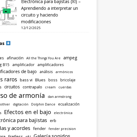
Electrónica para bajistas (XI) –
Aprendiendo a interpretar un
circuito y haciendo
modificaciones
12/12/2025
as
ampeg
afinación
es
All the Things You Are
g B15
amplificador
amplificadores
ificadores de bajo
análisis
armónicos
s raros
bass vi
Blues
boss
bricolaje
circuitos
contrapalo
s
cream
cuerdas
so de armonía
dan armstrong
ecualización
othier
digitación
Dolphin Dance
Efectos en el bajo
s
electrónica
trónica para bajistas
erb
las y acordes
fender
fender precision
Galería sonidos
Fretless
are
g&l