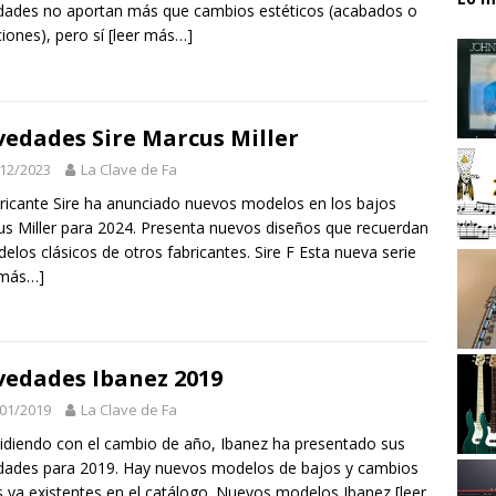
ades no aportan más que cambios estéticos (acabados o
ciones), pero sí
[leer más…]
edades Sire Marcus Miller
12/2023
La Clave de Fa
bricante Sire ha anunciado nuevos modelos en los bajos
s Miller para 2024. Presenta nuevos diseños que recuerdan
elos clásicos de otros fabricantes. Sire F Esta nueva serie
 más…]
edades Ibanez 2019
01/2019
La Clave de Fa
idiendo con el cambio de año, Ibanez ha presentado sus
ades para 2019. Hay nuevos modelos de bajos y cambios
s ya existentes en el catálogo. Nuevos modelos Ibanez
[leer