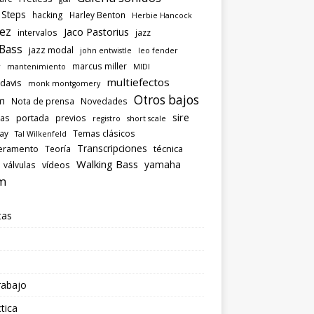
 Steps
hacking
Harley Benton
Herbie Hancock
ez
Jaco Pastorius
intervalos
jazz
 Bass
jazz modal
john entwistle
leo fender
marcus miller
r
mantenimiento
MIDI
multiefectos
 davis
monk montgomery
Otros bajos
m
Nota de prensa
Novedades
sire
las
portada
previos
registro
short scale
ray
Temas clásicos
Tal Wilkenfeld
Transcripciones
eramento
técnica
Teoría
Walking Bass
yamaha
vídeos
válvulas
m
tas
rabajo
tica