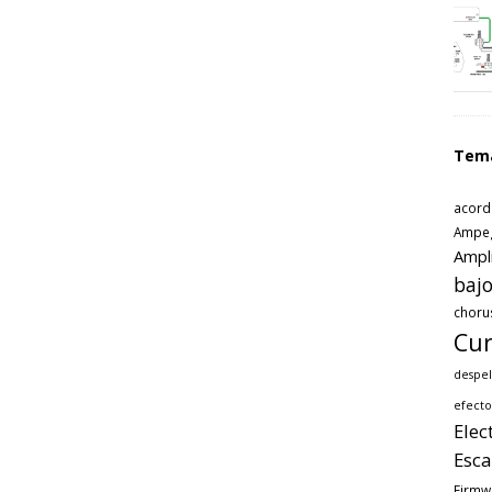
Tem
acord
Ampe
Ampl
bajo
choru
Cur
despel
efecto
Elec
Esca
Firmw