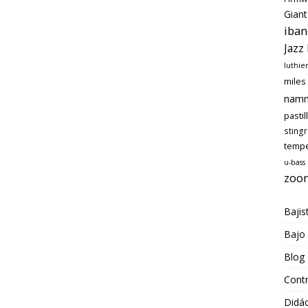
Giant
iban
Jazz
luthie
miles
nam
pastil
sting
temp
u-bass
zoo
Bajis
Bajo
Blog
Cont
Didác