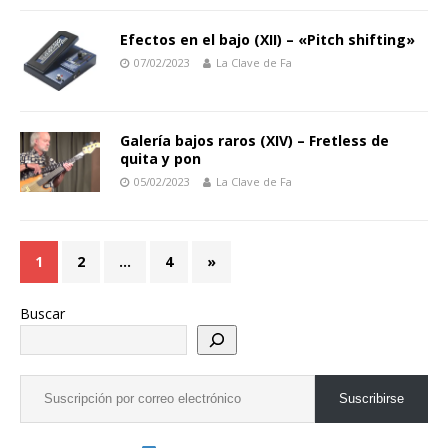
Efectos en el bajo (XII) – «Pitch shifting»
07/02/2023
La Clave de Fa
Galería bajos raros (XIV) – Fretless de
quita y pon
05/02/2023
La Clave de Fa
1
2
…
4
»
Buscar
Suscribirse