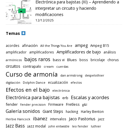
Electrónica para bajistas (XI) – Aprendiendo a
interpretar un circuito y haciendo
modificaciones
12/12/2025
Temas
ampeg
afinación
acordes
Ampeg B15
All the Things You Are
Amplificadores de bajo
amplificador
amplificadores
análisis
bajos raros
bass vi
Blues
boss
bricolaje
chorus
armónicos
circuitos
contrapalo
cream
cuerdas
Curso de armonía
dan armstrong
despelothier
ecualización
digitación
Dolphin Dance
efectos
Efectos en el bajo
electrónica
Electrónica para bajistas
Escalas y acordes
erb
fender
Fretless
Firmware
fender precision
g&l
Galería sonidos
Giant Steps
hacking
Harley Benton
ibanez
Jaco Pastorius
intervalos
jazz
Herbie Hancock
Jazz Bass
jazz modal
john entwistle
leo fender
luthier