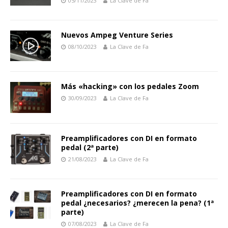
05/11/2023
La Clave de Fa
Nuevos Ampeg Venture Series
08/10/2023
La Clave de Fa
Más «hacking» con los pedales Zoom
30/09/2023
La Clave de Fa
Preamplificadores con DI en formato
pedal (2ª parte)
21/08/2023
La Clave de Fa
Preamplificadores con DI en formato
pedal ¿necesarios? ¿merecen la pena? (1ª
parte)
07/08/2023
La Clave de Fa