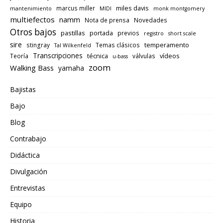
miles davis
marcus miller
mantenimiento
MIDI
monk montgomery
multiefectos
namm
Nota de prensa
Novedades
Otros bajos
pastillas
portada
previos
registro
short scale
sire
temperamento
stingray
Temas clásicos
Tal Wilkenfeld
Transcripciones
técnica
vídeos
Teoría
válvulas
u-bass
zoom
Walking Bass
yamaha
Bajistas
Bajo
Blog
Contrabajo
Didáctica
Divulgación
Entrevistas
Equipo
Historia