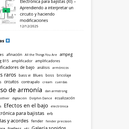
Electrónica para bajistas (XI) –
Aprendiendo a interpretar un
circuito y haciendo
modificaciones
12/12/2025
as
ampeg
afinación
es
All the Things You Are
g B15
amplificador
amplificadores
ificadores de bajo
análisis
armónicos
s raros
bass vi
Blues
boss
bricolaje
circuitos
contrapalo
s
cream
cuerdas
so de armonía
dan armstrong
ecualización
othier
digitación
Dolphin Dance
Efectos en el bajo
s
electrónica
trónica para bajistas
erb
las y acordes
fender
fender precision
Galería sonidos
Fretless
are
g&l