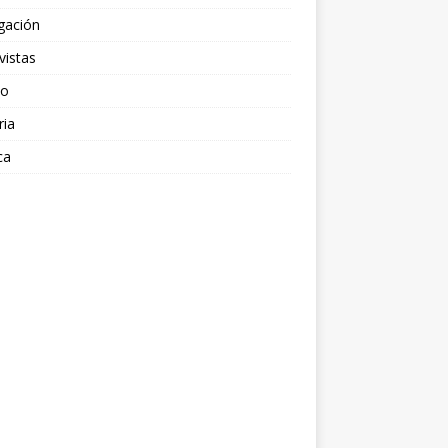
gación
vistas
po
ria
ca