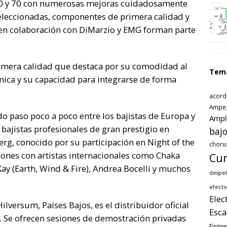
s 60 y 70 con numerosas mejoras cuidadosamente
leccionadas, componentes de primera calidad y
 en colaboración con DiMarzio y EMG forman parte
rimera calidad que destaca por su comodidad al
Tem
ámica y su capacidad para integrarse de forma
acord
Ampe
do paso poco a poco entre los bajistas de Europa y
Ampl
bajistas profesionales de gran prestigio en
bajo
rg, conocido por su participación en Night of the
choru
iones con artistas internacionales como Chaka
Cur
Kay (Earth, Wind & Fire), Andrea Bocelli y muchos
despel
efecto
Elec
lversum, Países Bajos, es el distribuidor oficial
Esca
a. Se ofrecen sesiones de demostración privadas
Firmw