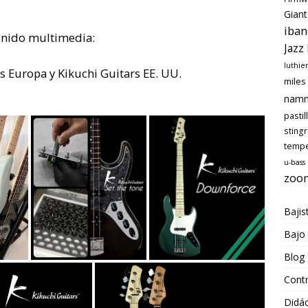
Giant
iban
tenido multimedia:
Jazz
luthie
s Europa y Kikuchi Guitars EE. UU.
miles
nam
pastil
sting
temp
u-bass
zoo
Bajis
Bajo
Blog
Cont
Didác