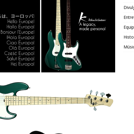
Divul
Entre
Equi
Histo
Músi