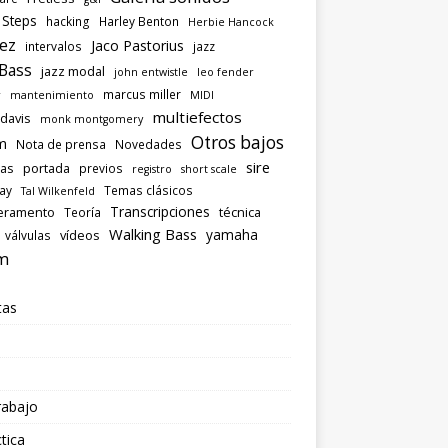
 Steps
hacking
Harley Benton
Herbie Hancock
ez
Jaco Pastorius
intervalos
jazz
 Bass
jazz modal
john entwistle
leo fender
marcus miller
r
mantenimiento
MIDI
multiefectos
 davis
monk montgomery
Otros bajos
m
Nota de prensa
Novedades
sire
las
portada
previos
registro
short scale
ray
Temas clásicos
Tal Wilkenfeld
Transcripciones
eramento
técnica
Teoría
Walking Bass
yamaha
vídeos
válvulas
m
tas
rabajo
tica