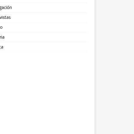
gación
vistas
po
ria
ca