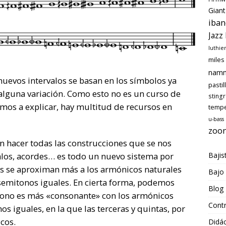
flecha
Giant
arriba/abajo
iban
para
Jazz
aumentar
luthie
o
miles
disminuir
nam
el
nuevos intervalos se basan en los símbolos ya
pastil
volumen.
alguna variación. Como esto no es un curso de
sting
amos a explicar, hay multitud de recursos en
temp
u-bass
zoo
n hacer todas las construcciones que se nos
Bajis
valos, acordes… es todo un nuevo sistema por
os se aproximan más a los armónicos naturales
Bajo
 semitonos iguales. En cierta forma, podemos
Blog
 tono es más «consonante» con los armónicos
Cont
s iguales, en la que las terceras y quintas, por
cos.
Didác