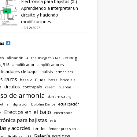
Electrónica para bajistas (XI) –
Aprendiendo a interpretar un
circuito y haciendo
modificaciones
12/12/2025
as
ampeg
afinación
es
All the Things You Are
g B15
amplificador
amplificadores
ificadores de bajo
análisis
armónicos
s raros
bass vi
Blues
boss
bricolaje
circuitos
contrapalo
s
cream
cuerdas
so de armonía
dan armstrong
ecualización
othier
digitación
Dolphin Dance
Efectos en el bajo
s
electrónica
trónica para bajistas
erb
las y acordes
fender
fender precision
Galería sonidos
Fretless
are
g&l