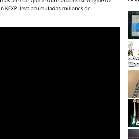
emos afirmar que el dúo canadiense Angine de
 en KEXP lleva acumuladas millones de