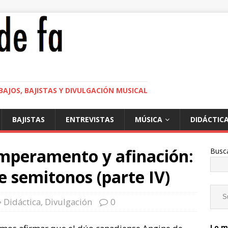
BAJOS, BAJISTAS Y DIVULGACIÓN MUSICAL
BAJISTAS
ENTREVISTAS
MÚSICA
DIDÁCTIC
emperamento y afinación:
Busc
e semitonos (parte IV)
Didáctica
,
Divulgación
0
Lo m