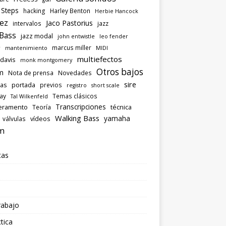
 Steps
hacking
Harley Benton
Herbie Hancock
ez
Jaco Pastorius
intervalos
jazz
 Bass
jazz modal
john entwistle
leo fender
marcus miller
r
mantenimiento
MIDI
multiefectos
 davis
monk montgomery
Otros bajos
m
Nota de prensa
Novedades
sire
las
portada
previos
registro
short scale
ray
Temas clásicos
Tal Wilkenfeld
Transcripciones
eramento
técnica
Teoría
Walking Bass
yamaha
vídeos
válvulas
m
tas
rabajo
tica