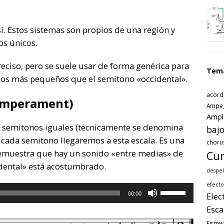
í. Estos sistemas son propios de una región y
os únicos.
eciso, pero se suele usar de forma genérica para
Tem
valos más pequeños que el semitono «occidental».
acord
temperament)
Ampe
Ampl
12 semitonos iguales (técnicamente se denomina
bajo
cada semitono llegaremos a esta escala. Es una
choru
demuestra que hay un sonido «entre medias» de
Cur
idental» está acostumbrado.
despel
efecto
Utiliza
00:00
Elec
las
Esca
teclas
de
Firmw