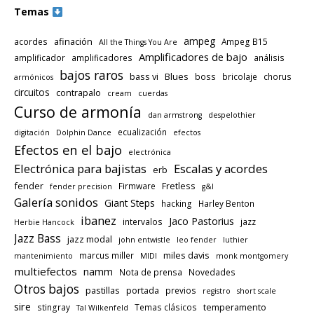
Temas
ampeg
afinación
acordes
Ampeg B15
All the Things You Are
Amplificadores de bajo
amplificador
amplificadores
análisis
bajos raros
bass vi
Blues
boss
bricolaje
chorus
armónicos
circuitos
contrapalo
cream
cuerdas
Curso de armonía
dan armstrong
despelothier
ecualización
digitación
Dolphin Dance
efectos
Efectos en el bajo
electrónica
Electrónica para bajistas
Escalas y acordes
erb
fender
Fretless
Firmware
fender precision
g&l
Galería sonidos
Giant Steps
hacking
Harley Benton
ibanez
Jaco Pastorius
intervalos
jazz
Herbie Hancock
Jazz Bass
jazz modal
john entwistle
leo fender
luthier
miles davis
marcus miller
mantenimiento
MIDI
monk montgomery
multiefectos
namm
Nota de prensa
Novedades
Otros bajos
pastillas
portada
previos
registro
short scale
sire
temperamento
stingray
Temas clásicos
Tal Wilkenfeld