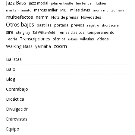
Jazz Bass
jazz modal
john entwistle
leo fender
luthier
miles davis
marcus miller
mantenimiento
MIDI
monk montgomery
multiefectos
namm
Nota de prensa
Novedades
Otros bajos
pastillas
portada
previos
registro
short scale
sire
temperamento
stingray
Temas clásicos
Tal Wilkenfeld
Transcripciones
técnica
vídeos
Teoría
válvulas
u-bass
zoom
Walking Bass
yamaha
Bajistas
Bajo
Blog
Contrabajo
Didáctica
Divulgación
Entrevistas
Equipo