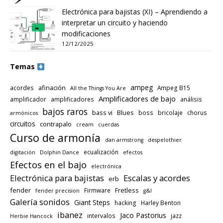
Electrónica para bajistas (XI) – Aprendiendo a
interpretar un circuito y haciendo
modificaciones
12/12/2025
Temas
ampeg
afinación
acordes
Ampeg B15
All the Things You Are
Amplificadores de bajo
amplificador
amplificadores
análisis
bajos raros
bass vi
Blues
boss
bricolaje
chorus
armónicos
circuitos
contrapalo
cream
cuerdas
Curso de armonía
dan armstrong
despelothier
ecualización
digitación
Dolphin Dance
efectos
Efectos en el bajo
electrónica
Electrónica para bajistas
Escalas y acordes
erb
fender
Fretless
Firmware
fender precision
g&l
Galería sonidos
Giant Steps
hacking
Harley Benton
ibanez
Jaco Pastorius
intervalos
jazz
Herbie Hancock