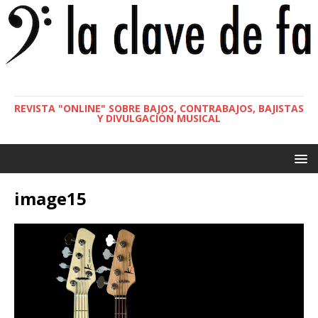
REVISTA "ONLINE" SOBRE BAJOS, CONTRABAJOS, BAJISTAS
Y DIVULGACIÓN MUSICAL
image15