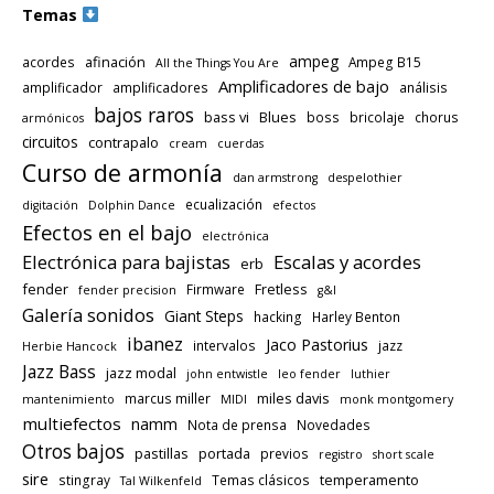
Temas
ampeg
afinación
acordes
Ampeg B15
All the Things You Are
Amplificadores de bajo
amplificador
amplificadores
análisis
bajos raros
bass vi
Blues
boss
bricolaje
chorus
armónicos
circuitos
contrapalo
cream
cuerdas
Curso de armonía
dan armstrong
despelothier
ecualización
digitación
Dolphin Dance
efectos
Efectos en el bajo
electrónica
Electrónica para bajistas
Escalas y acordes
erb
fender
Fretless
Firmware
fender precision
g&l
Galería sonidos
Giant Steps
hacking
Harley Benton
ibanez
Jaco Pastorius
intervalos
jazz
Herbie Hancock
Jazz Bass
jazz modal
john entwistle
leo fender
luthier
miles davis
marcus miller
mantenimiento
MIDI
monk montgomery
multiefectos
namm
Nota de prensa
Novedades
Otros bajos
pastillas
portada
previos
registro
short scale
sire
temperamento
stingray
Temas clásicos
Tal Wilkenfeld