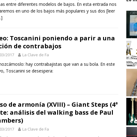
llas entre diferentes modelos de bajos. En esta entrada nos
aremos en uno de los bajos más populares y sus dos
[leer
]
eo: Toscanini poniendo a parir a una
ción de contrabajos
03/2017
La Clave de Fa
ozcámoslo: hay contrabajistas que van a su bola. En este
o, Toscanini se desespera:
so de armonía (XVIII) – Giant Steps (4ª
te: análisis del walking bass de Paul
ambers)
03/2017
La Clave de Fa