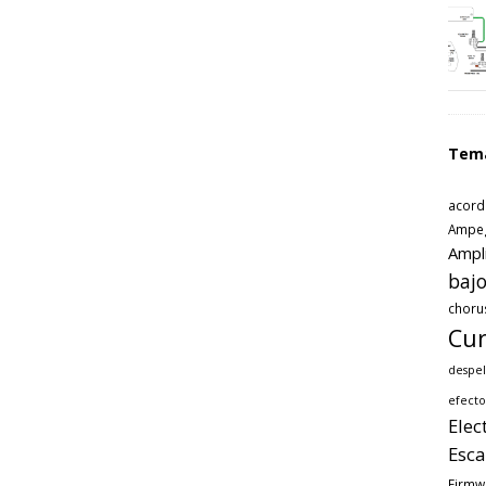
Tem
acord
Ampe
Ampl
bajo
choru
Cur
despel
efecto
Elec
Esca
Firmw