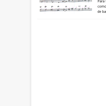
Para 
como 
de ba