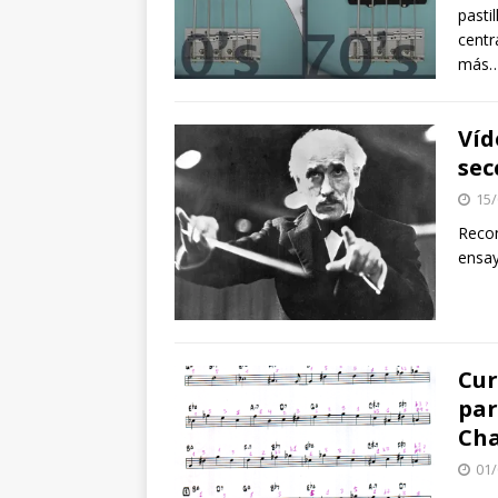
pasti
centr
más…
Víd
sec
15/
Recon
ensay
Cur
par
Ch
01/