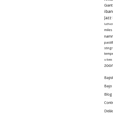
Giant
iban
Jazz
luthie
miles
nam
pastil
sting
temp
u-bass
zoo
Bajis
Bajo
Blog
Cont
Didác