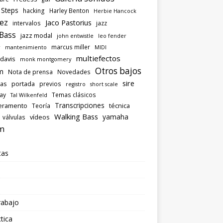
 Steps
hacking
Harley Benton
Herbie Hancock
ez
Jaco Pastorius
intervalos
jazz
 Bass
jazz modal
john entwistle
leo fender
marcus miller
r
mantenimiento
MIDI
multiefectos
 davis
monk montgomery
Otros bajos
m
Nota de prensa
Novedades
sire
las
portada
previos
registro
short scale
ray
Temas clásicos
Tal Wilkenfeld
Transcripciones
eramento
técnica
Teoría
Walking Bass
yamaha
vídeos
válvulas
m
tas
rabajo
tica