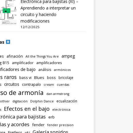
Electrónica para bajistas (XI) –
Aprendiendo a interpretar un
circuito y haciendo
modificaciones
12/12/2025
as
ampeg
afinación
es
All the Things You Are
g B15
amplificador
amplificadores
ificadores de bajo
análisis
armónicos
s raros
bass vi
Blues
boss
bricolaje
circuitos
contrapalo
s
cream
cuerdas
so de armonía
dan armstrong
ecualización
othier
digitación
Dolphin Dance
Efectos en el bajo
s
electrónica
trónica para bajistas
erb
las y acordes
fender
fender precision
Galería sonidos
Fretless
are
g&l