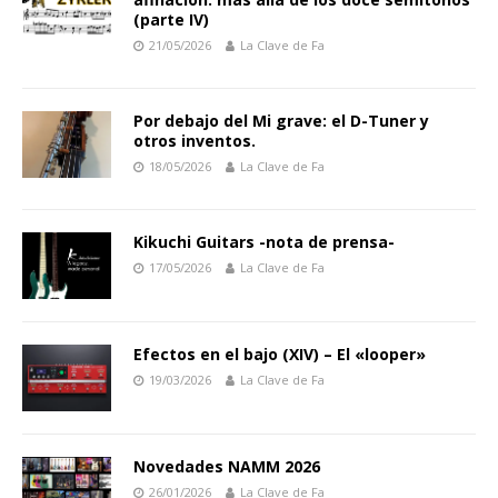
(parte IV)
21/05/2026
La Clave de Fa
Por debajo del Mi grave: el D-Tuner y
otros inventos.
18/05/2026
La Clave de Fa
Kikuchi Guitars -nota de prensa-
17/05/2026
La Clave de Fa
Efectos en el bajo (XIV) – El «looper»
19/03/2026
La Clave de Fa
Novedades NAMM 2026
26/01/2026
La Clave de Fa