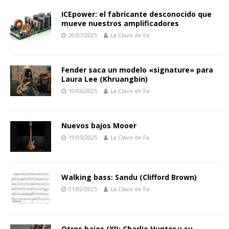
ICEpower: el fabricante desconocido que
mueve nuestros amplificadores
20/07/2025
La Clave de Fa
Fender saca un modelo «signature» para
Laura Lee (Khruangbin)
10/06/2025
La Clave de Fa
Nuevos bajos Mooer
19/05/2025
La Clave de Fa
Walking bass: Sandu (Clifford Brown)
01/02/2025
La Clave de Fa
Otros bajos (XI): Charlie Hunter y su