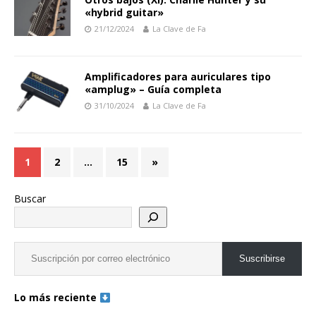
«hybrid guitar»
21/12/2024
La Clave de Fa
Amplificadores para auriculares tipo
«amplug» – Guía completa
31/10/2024
La Clave de Fa
1
2
…
15
»
Buscar
Suscribirse
Lo más reciente