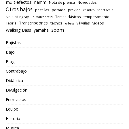
multiefectos
namm
Nota de prensa
Novedades
Otros bajos
pastillas
portada
previos
registro
short scale
sire
temperamento
stingray
Temas clásicos
Tal Wilkenfeld
Transcripciones
técnica
vídeos
Teoría
válvulas
u-bass
zoom
Walking Bass
yamaha
Bajistas
Bajo
Blog
Contrabajo
Didáctica
Divulgación
Entrevistas
Equipo
Historia
Música