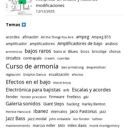
modificaciones
12/12/2025
Temas
ampeg
afinación
acordes
Ampeg B15
All the Things You Are
Amplificadores de bajo
amplificador
amplificadores
análisis
bajos raros
bass vi
Blues
boss
bricolaje
chorus
armónicos
circuitos
contrapalo
cream
cuerdas
Curso de armonía
dan armstrong
despelothier
ecualización
digitación
Dolphin Dance
efectos
Efectos en el bajo
electrónica
Electrónica para bajistas
Escalas y acordes
erb
fender
Fretless
Firmware
fender precision
g&l
Galería sonidos
Giant Steps
hacking
Harley Benton
ibanez
Jaco Pastorius
intervalos
jazz
Herbie Hancock
Jazz Bass
jazz modal
john entwistle
leo fender
luthier
miles davis
marcus miller
mantenimiento
MIDI
monk montgomery