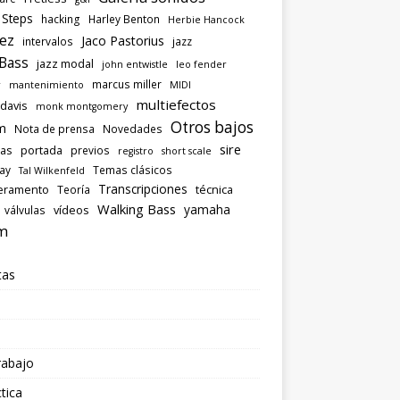
 Steps
hacking
Harley Benton
Herbie Hancock
ez
Jaco Pastorius
intervalos
jazz
 Bass
jazz modal
john entwistle
leo fender
marcus miller
r
mantenimiento
MIDI
multiefectos
 davis
monk montgomery
Otros bajos
m
Nota de prensa
Novedades
sire
las
portada
previos
registro
short scale
ray
Temas clásicos
Tal Wilkenfeld
Transcripciones
eramento
técnica
Teoría
Walking Bass
yamaha
vídeos
válvulas
m
tas
rabajo
tica