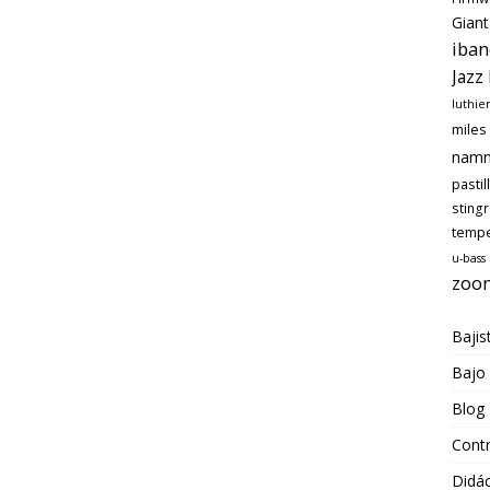
Giant
iban
Jazz
luthie
miles
nam
pastil
sting
temp
u-bass
zoo
Bajis
Bajo
Blog
Cont
Didác