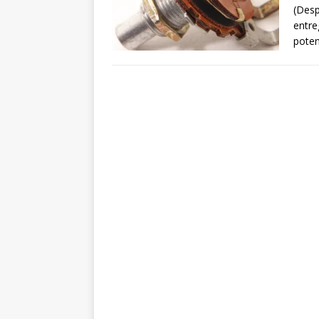
(Desp
entre
poten