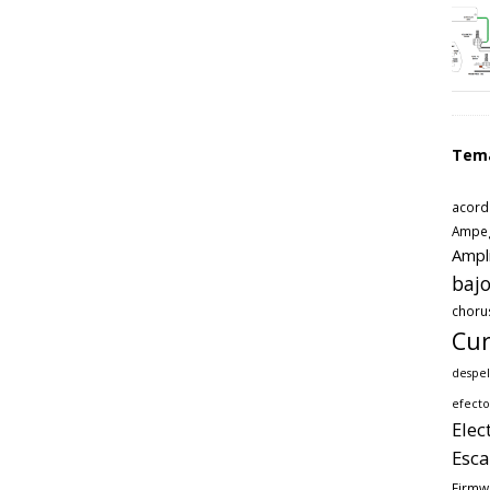
Tem
acord
Ampe
Ampl
bajo
choru
Cur
despel
efecto
Elec
Esca
Firmw