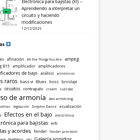
Electrónica para bajistas (XI) –
Aprendiendo a interpretar un
circuito y haciendo
modificaciones
12/12/2025
as
ampeg
afinación
es
All the Things You Are
g B15
amplificador
amplificadores
ificadores de bajo
análisis
armónicos
s raros
bass vi
Blues
boss
bricolaje
circuitos
contrapalo
s
cream
cuerdas
so de armonía
dan armstrong
ecualización
othier
digitación
Dolphin Dance
Efectos en el bajo
s
electrónica
trónica para bajistas
erb
las y acordes
fender
fender precision
Galería sonidos
Fretless
are
g&l