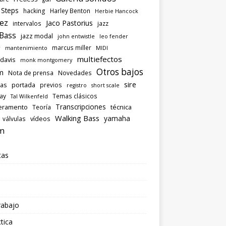
 Steps
hacking
Harley Benton
Herbie Hancock
ez
Jaco Pastorius
intervalos
jazz
 Bass
jazz modal
john entwistle
leo fender
marcus miller
r
mantenimiento
MIDI
multiefectos
 davis
monk montgomery
Otros bajos
m
Nota de prensa
Novedades
sire
las
portada
previos
registro
short scale
ray
Temas clásicos
Tal Wilkenfeld
Transcripciones
eramento
técnica
Teoría
Walking Bass
yamaha
vídeos
válvulas
m
tas
rabajo
tica