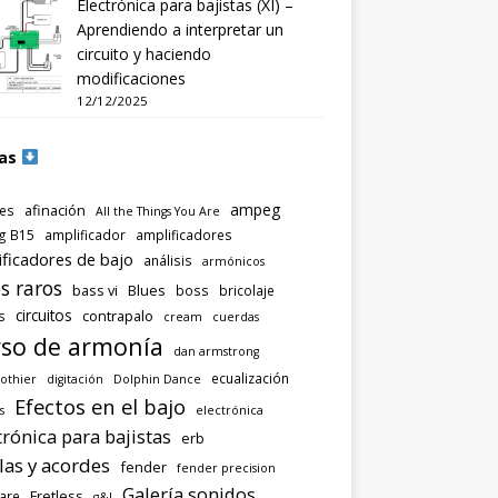
Electrónica para bajistas (XI) –
Aprendiendo a interpretar un
circuito y haciendo
modificaciones
12/12/2025
as
ampeg
afinación
es
All the Things You Are
g B15
amplificador
amplificadores
ificadores de bajo
análisis
armónicos
s raros
bass vi
Blues
boss
bricolaje
circuitos
contrapalo
s
cream
cuerdas
so de armonía
dan armstrong
ecualización
othier
digitación
Dolphin Dance
Efectos en el bajo
s
electrónica
trónica para bajistas
erb
las y acordes
fender
fender precision
Galería sonidos
Fretless
are
g&l