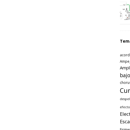
Tem
acord
Ampe
Ampl
bajo
choru
Cur
despel
efecto
Elec
Esca
Firmw