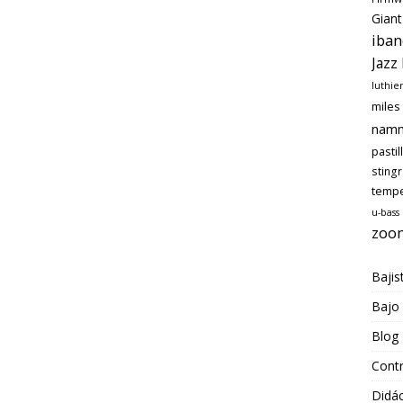
Giant
iban
Jazz
luthie
miles
nam
pastil
sting
temp
u-bass
zoo
Bajis
Bajo
Blog
Cont
Didác