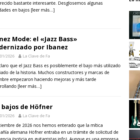
recido bastante interesante. Desglosemos algunas
dades en bajos
[leer más…]
nez Mode: el «Jazz Bass»
ernizado por Ibanez
01/2026
La Clave de Fa
claro que el Jazz Bass es posiblemente el bajo más utilizado
iado de la historia. Muchos constructores y marcas de
mbre empezaron haciendo mejoras y más tarde
rollando
[leer más…]
 bajos de Höfner
01/2026
La Clave de Fa
ciembre de 2026 nos hemos enterado que la mítica
ñía alemana Höfner entraba en un trámite de solicitud de
vencia (noticia en guitarristas.info). Aunque es una empresa