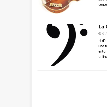
cente
La 
01/
El dí
una t
enton
onlin