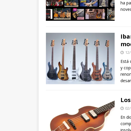
ha pa
nove
Iba
mod
12/
Está 
y cop
reno
desar
Los
02/
En di
compa
insol