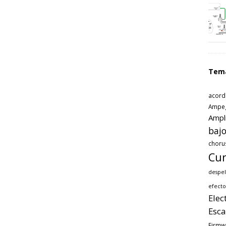
Tem
acord
Ampe
Ampl
bajo
choru
Cur
despel
efecto
Elec
Esca
Firmw