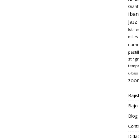
Giant
iban
Jazz
luthie
miles
nam
pastil
sting
temp
u-bass
zoo
Bajis
Bajo
Blog
Cont
Didác