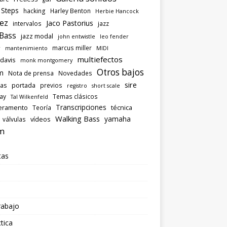
 Steps
hacking
Harley Benton
Herbie Hancock
ez
Jaco Pastorius
intervalos
jazz
 Bass
jazz modal
john entwistle
leo fender
marcus miller
r
mantenimiento
MIDI
multiefectos
 davis
monk montgomery
Otros bajos
m
Nota de prensa
Novedades
sire
las
portada
previos
registro
short scale
ray
Temas clásicos
Tal Wilkenfeld
Transcripciones
eramento
técnica
Teoría
Walking Bass
yamaha
vídeos
válvulas
m
tas
rabajo
tica