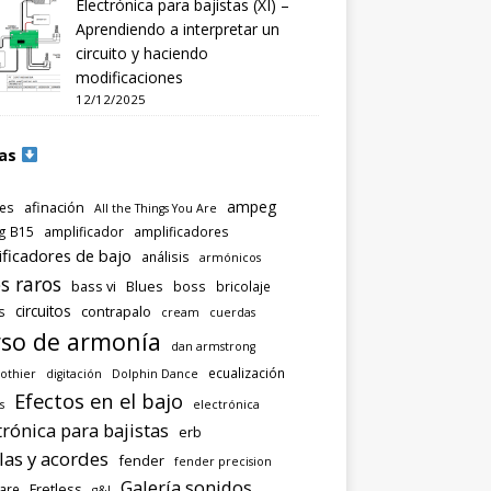
Electrónica para bajistas (XI) –
Aprendiendo a interpretar un
circuito y haciendo
modificaciones
12/12/2025
as
ampeg
afinación
es
All the Things You Are
g B15
amplificador
amplificadores
ificadores de bajo
análisis
armónicos
s raros
bass vi
Blues
boss
bricolaje
circuitos
contrapalo
s
cream
cuerdas
so de armonía
dan armstrong
ecualización
othier
digitación
Dolphin Dance
Efectos en el bajo
s
electrónica
trónica para bajistas
erb
las y acordes
fender
fender precision
Galería sonidos
Fretless
are
g&l