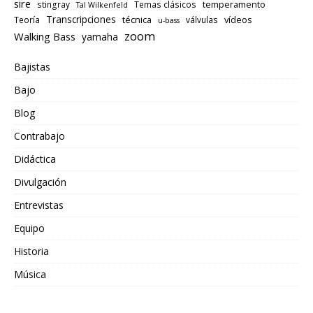
sire
temperamento
stingray
Temas clásicos
Tal Wilkenfeld
Transcripciones
técnica
vídeos
Teoría
válvulas
u-bass
zoom
Walking Bass
yamaha
Bajistas
Bajo
Blog
Contrabajo
Didáctica
Divulgación
Entrevistas
Equipo
Historia
Música