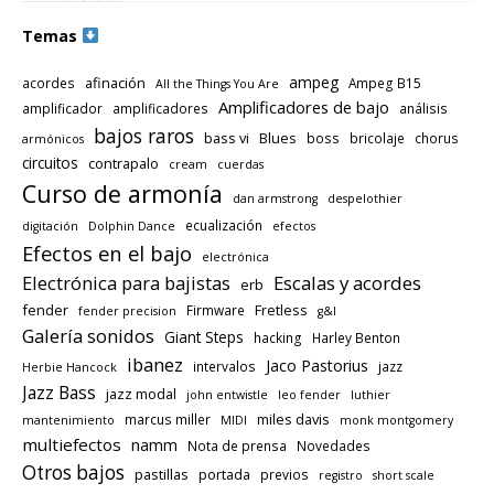
Temas
ampeg
afinación
acordes
Ampeg B15
All the Things You Are
Amplificadores de bajo
amplificador
amplificadores
análisis
bajos raros
bass vi
Blues
boss
bricolaje
chorus
armónicos
circuitos
contrapalo
cream
cuerdas
Curso de armonía
dan armstrong
despelothier
ecualización
digitación
Dolphin Dance
efectos
Efectos en el bajo
electrónica
Electrónica para bajistas
Escalas y acordes
erb
fender
Fretless
Firmware
fender precision
g&l
Galería sonidos
Giant Steps
hacking
Harley Benton
ibanez
Jaco Pastorius
intervalos
jazz
Herbie Hancock
Jazz Bass
jazz modal
john entwistle
leo fender
luthier
miles davis
marcus miller
mantenimiento
MIDI
monk montgomery
multiefectos
namm
Nota de prensa
Novedades
Otros bajos
pastillas
portada
previos
registro
short scale