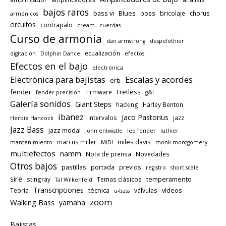
bajos raros
bass vi
Blues
boss
bricolaje
chorus
armónicos
circuitos
contrapalo
cream
cuerdas
Curso de armonía
dan armstrong
despelothier
ecualización
digitación
Dolphin Dance
efectos
Efectos en el bajo
electrónica
Electrónica para bajistas
Escalas y acordes
erb
fender
Fretless
Firmware
fender precision
g&l
Galería sonidos
Giant Steps
hacking
Harley Benton
ibanez
Jaco Pastorius
intervalos
jazz
Herbie Hancock
Jazz Bass
jazz modal
john entwistle
leo fender
luthier
miles davis
marcus miller
mantenimiento
MIDI
monk montgomery
multiefectos
namm
Nota de prensa
Novedades
Otros bajos
pastillas
portada
previos
registro
short scale
sire
temperamento
stingray
Temas clásicos
Tal Wilkenfeld
Transcripciones
técnica
vídeos
Teoría
válvulas
u-bass
zoom
Walking Bass
yamaha
Bajistas