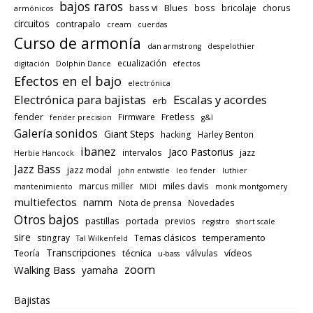
bajos raros
bass vi
Blues
boss
bricolaje
chorus
armónicos
circuitos
contrapalo
cream
cuerdas
Curso de armonía
dan armstrong
despelothier
ecualización
digitación
Dolphin Dance
efectos
Efectos en el bajo
electrónica
Electrónica para bajistas
Escalas y acordes
erb
fender
Fretless
Firmware
fender precision
g&l
Galería sonidos
Giant Steps
hacking
Harley Benton
ibanez
Jaco Pastorius
intervalos
jazz
Herbie Hancock
Jazz Bass
jazz modal
john entwistle
leo fender
luthier
miles davis
marcus miller
mantenimiento
MIDI
monk montgomery
multiefectos
namm
Nota de prensa
Novedades
Otros bajos
pastillas
portada
previos
registro
short scale
sire
temperamento
stingray
Temas clásicos
Tal Wilkenfeld
Transcripciones
técnica
vídeos
Teoría
válvulas
u-bass
zoom
Walking Bass
yamaha
Bajistas