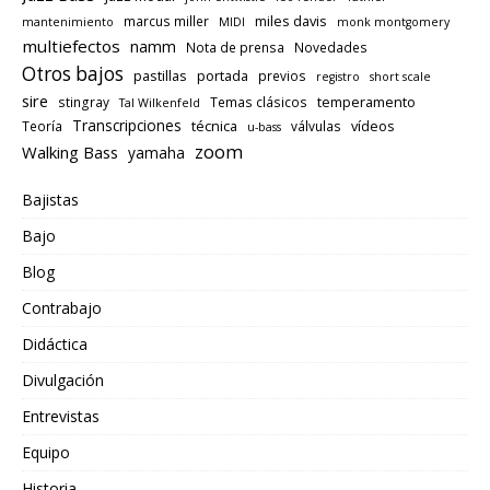
miles davis
marcus miller
mantenimiento
MIDI
monk montgomery
multiefectos
namm
Nota de prensa
Novedades
Otros bajos
pastillas
portada
previos
registro
short scale
sire
temperamento
stingray
Temas clásicos
Tal Wilkenfeld
Transcripciones
técnica
vídeos
Teoría
válvulas
u-bass
zoom
Walking Bass
yamaha
Bajistas
Bajo
Blog
Contrabajo
Didáctica
Divulgación
Entrevistas
Equipo
Historia