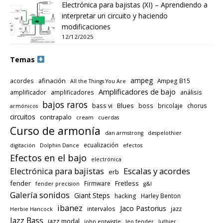
Electrónica para bajistas (XI) – Aprendiendo a
interpretar un circuito y haciendo
modificaciones
12/12/2025
Temas
ampeg
afinación
acordes
Ampeg B15
All the Things You Are
Amplificadores de bajo
amplificador
amplificadores
análisis
bajos raros
bass vi
Blues
boss
bricolaje
chorus
armónicos
circuitos
contrapalo
cream
cuerdas
Curso de armonía
dan armstrong
despelothier
ecualización
digitación
Dolphin Dance
efectos
Efectos en el bajo
electrónica
Electrónica para bajistas
Escalas y acordes
erb
fender
Fretless
Firmware
fender precision
g&l
Galería sonidos
Giant Steps
hacking
Harley Benton
ibanez
Jaco Pastorius
intervalos
jazz
Herbie Hancock
Jazz Bass
jazz modal
john entwistle
leo fender
luthier