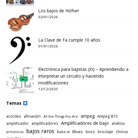
Los bajos de Höfner
02/01/2026
La Clave de Fa cumple 10 años
01/01/2026
Electrónica para bajistas (XI) – Aprendiendo a
interpretar un circuito y haciendo
modificaciones
12/12/2025
Temas
ampeg
afinación
acordes
Ampeg B15
All the Things You Are
Amplificadores de bajo
amplificador
amplificadores
análisis
bajos raros
bass vi
Blues
boss
bricolaje
chorus
armónicos