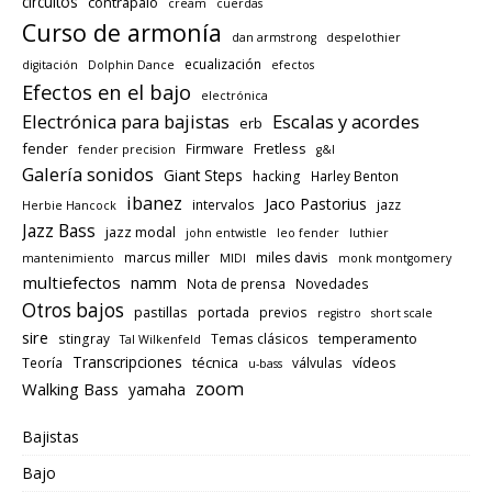
circuitos
contrapalo
cream
cuerdas
Curso de armonía
dan armstrong
despelothier
ecualización
digitación
Dolphin Dance
efectos
Efectos en el bajo
electrónica
Electrónica para bajistas
Escalas y acordes
erb
fender
Fretless
Firmware
fender precision
g&l
Galería sonidos
Giant Steps
hacking
Harley Benton
ibanez
Jaco Pastorius
intervalos
jazz
Herbie Hancock
Jazz Bass
jazz modal
john entwistle
leo fender
luthier
miles davis
marcus miller
mantenimiento
MIDI
monk montgomery
multiefectos
namm
Nota de prensa
Novedades
Otros bajos
pastillas
portada
previos
registro
short scale
sire
temperamento
stingray
Temas clásicos
Tal Wilkenfeld
Transcripciones
técnica
vídeos
Teoría
válvulas
u-bass
zoom
Walking Bass
yamaha
Bajistas
Bajo