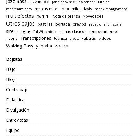
Jazz Bass
jazz modal
john entwistle
leo fender
luthier
miles davis
marcus miller
mantenimiento
MIDI
monk montgomery
multiefectos
namm
Nota de prensa
Novedades
Otros bajos
pastillas
portada
previos
registro
short scale
sire
temperamento
stingray
Temas clásicos
Tal Wilkenfeld
Transcripciones
técnica
vídeos
Teoría
válvulas
u-bass
zoom
Walking Bass
yamaha
Bajistas
Bajo
Blog
Contrabajo
Didáctica
Divulgación
Entrevistas
Equipo