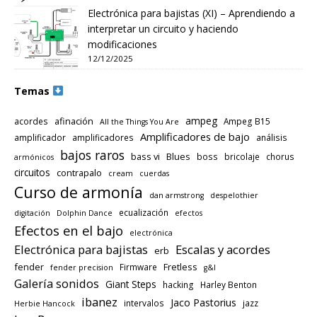
Electrónica para bajistas (XI) – Aprendiendo a
interpretar un circuito y haciendo
modificaciones
12/12/2025
Temas
ampeg
afinación
acordes
Ampeg B15
All the Things You Are
Amplificadores de bajo
amplificador
amplificadores
análisis
bajos raros
bass vi
Blues
boss
bricolaje
chorus
armónicos
circuitos
contrapalo
cream
cuerdas
Curso de armonía
dan armstrong
despelothier
ecualización
digitación
Dolphin Dance
efectos
Efectos en el bajo
electrónica
Electrónica para bajistas
Escalas y acordes
erb
fender
Fretless
Firmware
fender precision
g&l
Galería sonidos
Giant Steps
hacking
Harley Benton
ibanez
Jaco Pastorius
intervalos
jazz
Herbie Hancock