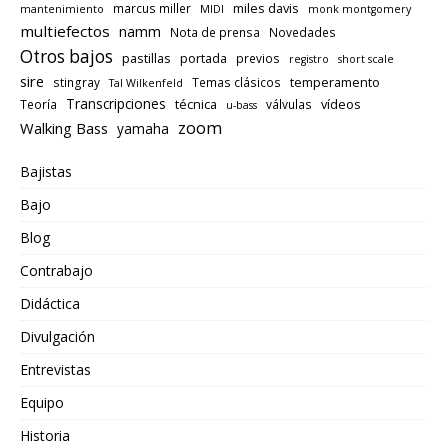
miles davis
marcus miller
mantenimiento
MIDI
monk montgomery
multiefectos
namm
Nota de prensa
Novedades
Otros bajos
pastillas
portada
previos
registro
short scale
sire
temperamento
stingray
Temas clásicos
Tal Wilkenfeld
Transcripciones
técnica
vídeos
Teoría
válvulas
u-bass
zoom
Walking Bass
yamaha
Bajistas
Bajo
Blog
Contrabajo
Didáctica
Divulgación
Entrevistas
Equipo
Historia