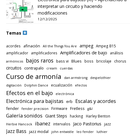
interpretar un circuito y haciendo
modificaciones
12/12/2025
Temas
ampeg
afinación
acordes
Ampeg B15
All the Things You Are
Amplificadores de bajo
amplificador
amplificadores
análisis
bajos raros
bass vi
Blues
boss
bricolaje
chorus
armónicos
circuitos
contrapalo
cream
cuerdas
Curso de armonía
dan armstrong
despelothier
ecualización
digitación
Dolphin Dance
efectos
Efectos en el bajo
electrónica
Electrónica para bajistas
Escalas y acordes
erb
fender
Fretless
Firmware
fender precision
g&l
Galería sonidos
Giant Steps
hacking
Harley Benton
ibanez
Jaco Pastorius
intervalos
jazz
Herbie Hancock
Jazz Bass
jazz modal
john entwistle
leo fender
luthier