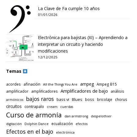
La Clave de Fa cumple 10 años
01/01/2026
Electrónica para bajistas (XI) – Aprendiendo a
interpretar un circuito y haciendo
modificaciones
12/12/2025
Temas
ampeg
afinación
acordes
Ampeg B15
All the Things You Are
Amplificadores de bajo
amplificador
amplificadores
análisis
bajos raros
bass vi
Blues
boss
bricolaje
chorus
armónicos
circuitos
contrapalo
cream
cuerdas
Curso de armonía
dan armstrong
despelothier
ecualización
digitación
Dolphin Dance
efectos
Efectos en el bajo
electrónica