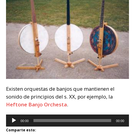
Existen orquestas de banjos que mantienen el
sonido de principios del s. XX, por ejemplo, la
Heftone Banjo Orchesta
.
Reproductor
00:00
00:00
de
Comparte esto:
audio