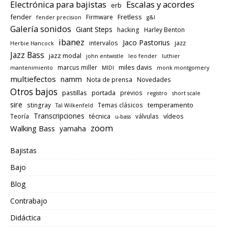
Electrónica para bajistas
Escalas y acordes
erb
fender
Fretless
Firmware
fender precision
g&l
Galería sonidos
Giant Steps
hacking
Harley Benton
ibanez
Jaco Pastorius
intervalos
jazz
Herbie Hancock
Jazz Bass
jazz modal
john entwistle
leo fender
luthier
miles davis
marcus miller
mantenimiento
MIDI
monk montgomery
multiefectos
namm
Nota de prensa
Novedades
Otros bajos
pastillas
portada
previos
registro
short scale
sire
temperamento
stingray
Temas clásicos
Tal Wilkenfeld
Transcripciones
técnica
vídeos
Teoría
válvulas
u-bass
zoom
Walking Bass
yamaha
Bajistas
Bajo
Blog
Contrabajo
Didáctica