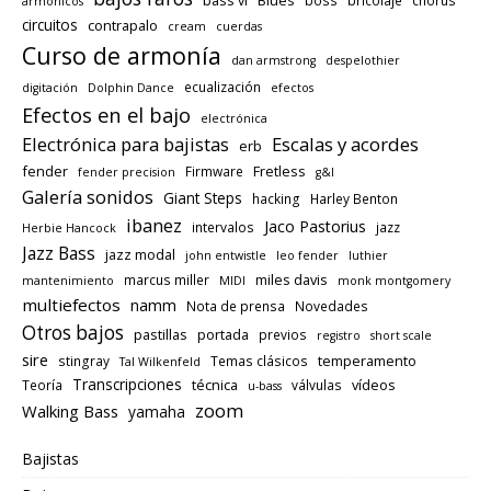
bass vi
Blues
boss
bricolaje
chorus
armónicos
circuitos
contrapalo
cream
cuerdas
Curso de armonía
dan armstrong
despelothier
ecualización
digitación
Dolphin Dance
efectos
Efectos en el bajo
electrónica
Electrónica para bajistas
Escalas y acordes
erb
fender
Fretless
Firmware
fender precision
g&l
Galería sonidos
Giant Steps
hacking
Harley Benton
ibanez
Jaco Pastorius
intervalos
jazz
Herbie Hancock
Jazz Bass
jazz modal
john entwistle
leo fender
luthier
miles davis
marcus miller
mantenimiento
MIDI
monk montgomery
multiefectos
namm
Nota de prensa
Novedades
Otros bajos
pastillas
portada
previos
registro
short scale
sire
temperamento
stingray
Temas clásicos
Tal Wilkenfeld
Transcripciones
técnica
vídeos
Teoría
válvulas
u-bass
zoom
Walking Bass
yamaha
Bajistas