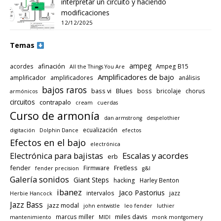
interpretar un circuito y haciendo
modificaciones
12/12/2025
Temas
ampeg
afinación
acordes
Ampeg B15
All the Things You Are
Amplificadores de bajo
amplificador
amplificadores
análisis
bajos raros
bass vi
Blues
boss
bricolaje
chorus
armónicos
circuitos
contrapalo
cream
cuerdas
Curso de armonía
dan armstrong
despelothier
ecualización
digitación
Dolphin Dance
efectos
Efectos en el bajo
electrónica
Electrónica para bajistas
Escalas y acordes
erb
fender
Fretless
Firmware
fender precision
g&l
Galería sonidos
Giant Steps
hacking
Harley Benton
ibanez
Jaco Pastorius
intervalos
jazz
Herbie Hancock
Jazz Bass
jazz modal
john entwistle
leo fender
luthier
miles davis
marcus miller
mantenimiento
MIDI
monk montgomery