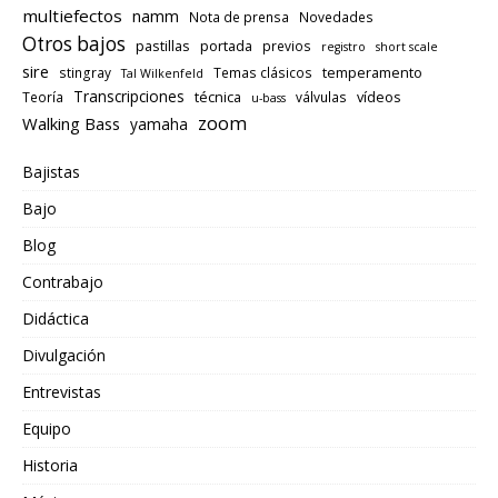
multiefectos
namm
Nota de prensa
Novedades
Otros bajos
pastillas
portada
previos
registro
short scale
sire
temperamento
stingray
Temas clásicos
Tal Wilkenfeld
Transcripciones
técnica
vídeos
Teoría
válvulas
u-bass
zoom
Walking Bass
yamaha
Bajistas
Bajo
Blog
Contrabajo
Didáctica
Divulgación
Entrevistas
Equipo
Historia