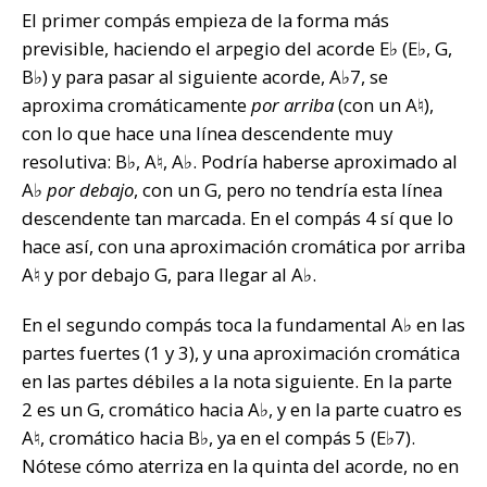
El primer compás empieza de la forma más
previsible, haciendo el arpegio del acorde E♭ (E♭, G,
B♭) y para pasar al siguiente acorde, A♭7, se
aproxima cromáticamente
por arriba
(con un A♮),
con lo que hace una línea descendente muy
resolutiva: B♭, A♮, A♭. Podría haberse aproximado al
A♭
por debajo
, con un G, pero no tendría esta línea
descendente tan marcada. En el compás 4 sí que lo
hace así, con una aproximación cromática por arriba
A♮ y por debajo G, para llegar al A♭.
En el segundo compás toca la fundamental A♭ en las
partes fuertes (1 y 3), y una aproximación cromática
en las partes débiles a la nota siguiente. En la parte
2 es un G, cromático hacia A♭, y en la parte cuatro es
A♮, cromático hacia B♭, ya en el compás 5 (E♭7).
Nótese cómo aterriza en la quinta del acorde, no en