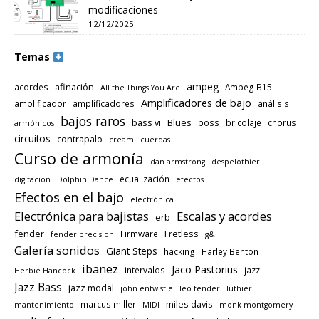
modificaciones
12/12/2025
Temas
ampeg
afinación
acordes
Ampeg B15
All the Things You Are
Amplificadores de bajo
amplificador
amplificadores
análisis
bajos raros
bass vi
Blues
boss
bricolaje
chorus
armónicos
circuitos
contrapalo
cream
cuerdas
Curso de armonía
dan armstrong
despelothier
ecualización
digitación
Dolphin Dance
efectos
Efectos en el bajo
electrónica
Electrónica para bajistas
Escalas y acordes
erb
fender
Fretless
Firmware
fender precision
g&l
Galería sonidos
Giant Steps
hacking
Harley Benton
ibanez
Jaco Pastorius
intervalos
jazz
Herbie Hancock
Jazz Bass
jazz modal
john entwistle
leo fender
luthier
miles davis
marcus miller
mantenimiento
MIDI
monk montgomery