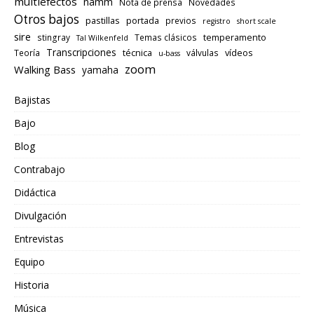
multiefectos
namm
Nota de prensa
Novedades
Otros bajos
pastillas
portada
previos
registro
short scale
sire
temperamento
stingray
Temas clásicos
Tal Wilkenfeld
Transcripciones
técnica
vídeos
Teoría
válvulas
u-bass
zoom
Walking Bass
yamaha
Bajistas
Bajo
Blog
Contrabajo
Didáctica
Divulgación
Entrevistas
Equipo
Historia
Música