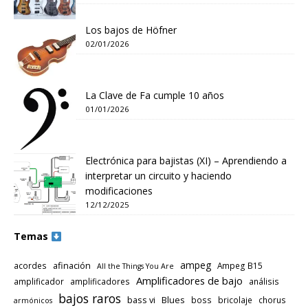
Los bajos de Höfner
02/01/2026
La Clave de Fa cumple 10 años
01/01/2026
Electrónica para bajistas (XI) – Aprendiendo a
interpretar un circuito y haciendo
modificaciones
12/12/2025
Temas
ampeg
afinación
acordes
Ampeg B15
All the Things You Are
Amplificadores de bajo
amplificador
amplificadores
análisis
bajos raros
bass vi
Blues
boss
bricolaje
chorus
armónicos