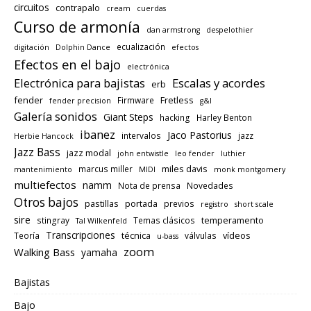
circuitos
contrapalo
cream
cuerdas
Curso de armonía
dan armstrong
despelothier
ecualización
digitación
Dolphin Dance
efectos
Efectos en el bajo
electrónica
Electrónica para bajistas
Escalas y acordes
erb
fender
Fretless
Firmware
fender precision
g&l
Galería sonidos
Giant Steps
hacking
Harley Benton
ibanez
Jaco Pastorius
intervalos
jazz
Herbie Hancock
Jazz Bass
jazz modal
john entwistle
leo fender
luthier
miles davis
marcus miller
mantenimiento
MIDI
monk montgomery
multiefectos
namm
Nota de prensa
Novedades
Otros bajos
pastillas
portada
previos
registro
short scale
sire
temperamento
stingray
Temas clásicos
Tal Wilkenfeld
Transcripciones
técnica
vídeos
Teoría
válvulas
u-bass
zoom
Walking Bass
yamaha
Bajistas
Bajo