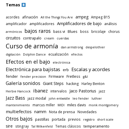
Temas
ampeg
afinación
acordes
Ampeg B15
All the Things You Are
Amplificadores de bajo
amplificador
amplificadores
análisis
bajos raros
bass vi
Blues
boss
bricolaje
chorus
armónicos
circuitos
contrapalo
cream
cuerdas
Curso de armonía
dan armstrong
despelothier
ecualización
digitación
Dolphin Dance
efectos
Efectos en el bajo
electrónica
Electrónica para bajistas
Escalas y acordes
erb
fender
Fretless
Firmware
fender precision
g&l
Galería sonidos
Giant Steps
hacking
Harley Benton
ibanez
Jaco Pastorius
intervalos
jazz
Herbie Hancock
Jazz Bass
jazz modal
john entwistle
leo fender
luthier
miles davis
marcus miller
mantenimiento
MIDI
monk montgomery
multiefectos
namm
Nota de prensa
Novedades
Otros bajos
pastillas
portada
previos
registro
short scale
sire
temperamento
stingray
Temas clásicos
Tal Wilkenfeld