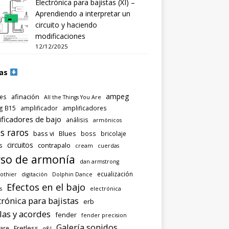
Electrónica para bajistas (XI) –
Aprendiendo a interpretar un
circuito y haciendo
modificaciones
12/12/2025
as
ampeg
afinación
es
All the Things You Are
g B15
amplificador
amplificadores
ificadores de bajo
análisis
armónicos
s raros
bass vi
Blues
boss
bricolaje
circuitos
contrapalo
s
cream
cuerdas
so de armonía
dan armstrong
ecualización
othier
digitación
Dolphin Dance
Efectos en el bajo
s
electrónica
trónica para bajistas
erb
las y acordes
fender
fender precision
Galería sonidos
Fretless
are
g&l