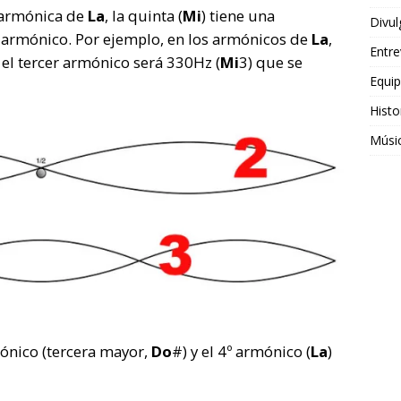
 armónica de
La
, la quinta (
Mi
) tiene una
Divul
o armónico. Por ejemplo, en los armónicos de
La
,
Entre
 el tercer armónico será 330Hz (
Mi
3) que se
Equi
Histo
Músi
mónico (tercera mayor,
Do
#) y el 4º armónico (
La
)