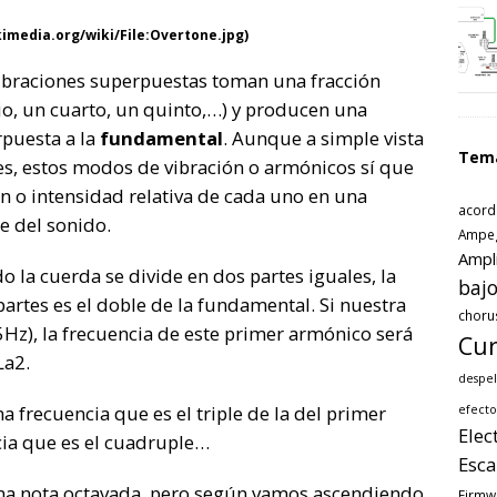
imedia.org/wiki/File:Overtone.jpg)
vibraciones superpuestas toman una fracción
cio, un cuarto, un quinto,…) y producen una
rpuesta a la
fundamental
. Aunque a simple vista
Tem
les, estos modos de vibración o armónicos sí que
ón o intensidad relativa de cada uno en una
acord
e del sonido.
Ampe
Ampl
 la cuerda se divide en dos partes iguales, la
bajo
artes es el doble de la fundamental. Si nuestra
choru
Hz), la frecuencia de este primer armónico será
Cur
La2.
despel
 frecuencia que es el triple de la del primer
efecto
Elec
cia que es el cuadruple…
Esca
ma nota octavada, pero según vamos ascendiendo
Firmw