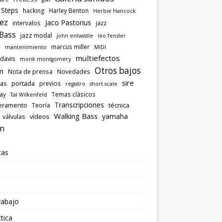
 Steps
hacking
Harley Benton
Herbie Hancock
ez
Jaco Pastorius
intervalos
jazz
 Bass
jazz modal
john entwistle
leo fender
marcus miller
r
mantenimiento
MIDI
multiefectos
 davis
monk montgomery
Otros bajos
m
Nota de prensa
Novedades
sire
las
portada
previos
registro
short scale
ray
Temas clásicos
Tal Wilkenfeld
Transcripciones
eramento
técnica
Teoría
Walking Bass
yamaha
vídeos
válvulas
m
tas
rabajo
tica