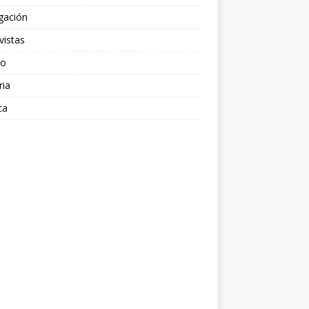
gación
vistas
po
ria
ca