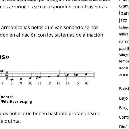
Giant
unos armónicos se corresponden con otras notas
iban
Jazz
 armónica las notas que van sonando se nos
luthie
miles
en en afinación con los sistemas de afinación
nam
pastil
as»
sting
temp
u-bass
zoo
Bajis
Fuente:
Bajo
/File:Hseries.png
Blog
 dos notas que tienen bastante protagonismo,
Cont
la quinta.
Didác