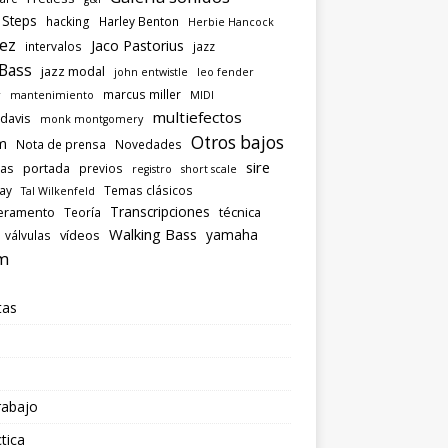
 Steps
hacking
Harley Benton
Herbie Hancock
ez
Jaco Pastorius
intervalos
jazz
 Bass
jazz modal
john entwistle
leo fender
marcus miller
r
mantenimiento
MIDI
multiefectos
 davis
monk montgomery
Otros bajos
m
Nota de prensa
Novedades
sire
las
portada
previos
registro
short scale
ray
Temas clásicos
Tal Wilkenfeld
Transcripciones
eramento
técnica
Teoría
Walking Bass
yamaha
vídeos
válvulas
m
tas
rabajo
tica