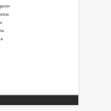
gación
vistas
po
ria
ca