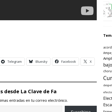
Tem
acord
Ampe
Ampl
Telegram
Bluesky
Facebook
X
bajo
choru
Cur
despel
 desde La Clave de Fa
efecto
Elec
ltimas entradas en tu correo electrónico.
Esca
Firmw