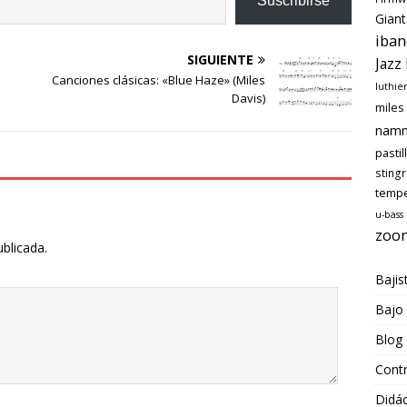
Suscribirse
Giant
iban
SIGUIENTE
Jazz
Canciones clásicas: «Blue Haze» (Miles
luthie
Davis)
miles
nam
pastil
sting
temp
u-bass
zoo
ublicada.
Bajis
Bajo
Blog
Cont
Didác