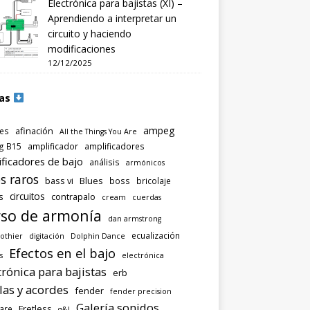
Electrónica para bajistas (XI) –
Aprendiendo a interpretar un
circuito y haciendo
modificaciones
12/12/2025
as
ampeg
afinación
es
All the Things You Are
g B15
amplificador
amplificadores
ificadores de bajo
análisis
armónicos
s raros
bass vi
Blues
boss
bricolaje
circuitos
contrapalo
s
cream
cuerdas
so de armonía
dan armstrong
ecualización
othier
digitación
Dolphin Dance
Efectos en el bajo
s
electrónica
trónica para bajistas
erb
las y acordes
fender
fender precision
Galería sonidos
Fretless
are
g&l