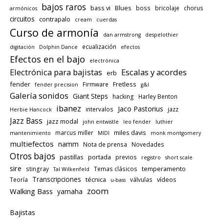
bajos raros
bass vi
Blues
boss
bricolaje
chorus
armónicos
circuitos
contrapalo
cream
cuerdas
Curso de armonía
dan armstrong
despelothier
ecualización
digitación
Dolphin Dance
efectos
Efectos en el bajo
electrónica
Electrónica para bajistas
Escalas y acordes
erb
fender
Fretless
Firmware
fender precision
g&l
Galería sonidos
Giant Steps
hacking
Harley Benton
ibanez
Jaco Pastorius
intervalos
jazz
Herbie Hancock
Jazz Bass
jazz modal
john entwistle
leo fender
luthier
miles davis
marcus miller
mantenimiento
MIDI
monk montgomery
multiefectos
namm
Nota de prensa
Novedades
Otros bajos
pastillas
portada
previos
registro
short scale
sire
temperamento
stingray
Temas clásicos
Tal Wilkenfeld
Transcripciones
técnica
vídeos
Teoría
válvulas
u-bass
zoom
Walking Bass
yamaha
Bajistas