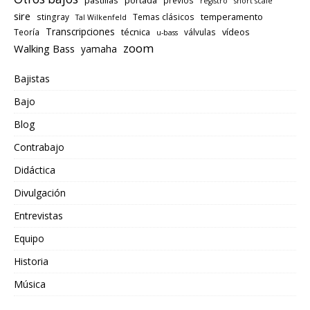
pastillas
portada
previos
registro
short scale
sire
temperamento
stingray
Temas clásicos
Tal Wilkenfeld
Transcripciones
técnica
vídeos
Teoría
válvulas
u-bass
zoom
Walking Bass
yamaha
Bajistas
Bajo
Blog
Contrabajo
Didáctica
Divulgación
Entrevistas
Equipo
Historia
Música