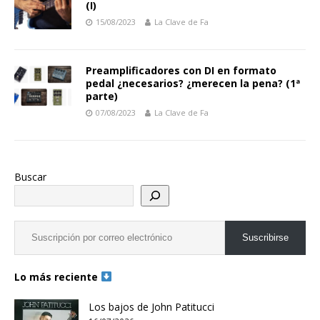
(I)
15/08/2023
La Clave de Fa
Preamplificadores con DI en formato
pedal ¿necesarios? ¿merecen la pena? (1ª
parte)
07/08/2023
La Clave de Fa
Buscar
Suscribirse
Lo más reciente
Los bajos de John Patitucci