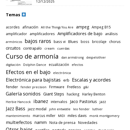
12/12/2025
Temas
ampeg
afinación
acordes
Ampeg B15
All the Things You Are
Amplificadores de bajo
amplificador
amplificadores
análisis
bajos raros
bass vi
Blues
boss
bricolaje
chorus
armónicos
circuitos
contrapalo
cream
cuerdas
Curso de armonía
dan armstrong
despelothier
ecualización
digitación
Dolphin Dance
efectos
Efectos en el bajo
electrónica
Electrónica para bajistas
Escalas y acordes
erb
fender
Fretless
Firmware
fender precision
g&l
Galería sonidos
Giant Steps
hacking
Harley Benton
ibanez
Jaco Pastorius
intervalos
jazz
Herbie Hancock
Jazz Bass
jazz modal
john entwistle
leo fender
luthier
miles davis
marcus miller
mantenimiento
MIDI
monk montgomery
multiefectos
namm
Nota de prensa
Novedades
Otros bajos