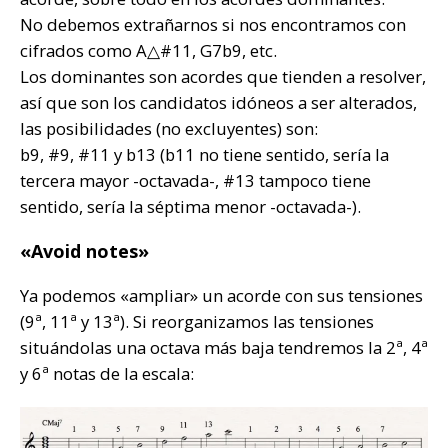
No debemos extrañarnos si nos encontramos con
cifrados como A△#11, G7b9, etc.
Los dominantes son acordes que tienden a resolver,
así que son los candidatos idóneos a ser alterados,
las posibilidades (no excluyentes) son:
b9, #9, #11 y b13 (b11 no tiene sentido, sería la
tercera mayor -octavada-, #13 tampoco tiene
sentido, sería la séptima menor -octavada-).
«Avoid notes»
Ya podemos «ampliar» un acorde con sus tensiones
(9ª, 11ª y 13ª). Si reorganizamos las tensiones
situándolas una octava más baja tendremos la 2ª, 4ª
y 6ª notas de la escala: