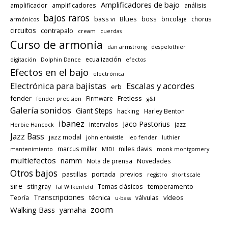
Amplificadores de bajo
amplificador
amplificadores
análisis
bajos raros
bass vi
Blues
boss
bricolaje
chorus
armónicos
circuitos
contrapalo
cream
cuerdas
Curso de armonía
dan armstrong
despelothier
ecualización
digitación
Dolphin Dance
efectos
Efectos en el bajo
electrónica
Electrónica para bajistas
Escalas y acordes
erb
fender
Fretless
Firmware
fender precision
g&l
Galería sonidos
Giant Steps
hacking
Harley Benton
ibanez
Jaco Pastorius
intervalos
jazz
Herbie Hancock
Jazz Bass
jazz modal
john entwistle
leo fender
luthier
miles davis
marcus miller
mantenimiento
MIDI
monk montgomery
multiefectos
namm
Nota de prensa
Novedades
Otros bajos
pastillas
portada
previos
registro
short scale
sire
temperamento
stingray
Temas clásicos
Tal Wilkenfeld
Transcripciones
técnica
vídeos
Teoría
válvulas
u-bass
zoom
Walking Bass
yamaha