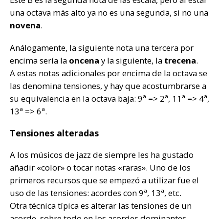
una octava más alto ya no es una segunda, si no una
novena
.
Análogamente, la siguiente nota una tercera por
encima sería la
oncena
y la siguiente, la
trecena
.
A estas notas adicionales por encima de la octava se
las denomina tensiones, y hay que acostumbrarse a
su equivalencia en la octava baja: 9ª => 2ª, 11ª => 4ª,
13ª => 6ª.
Tensiones alteradas
A los músicos de jazz de siempre les ha gustado
añadir «color» o tocar notas «raras». Uno de los
primeros recursos que se empezó a utilizar fue el
uso de las tensiones: acordes con 9ª, 13ª, etc.
Otra técnica típica es alterar las tensiones de un
acorde, sobre todo en los acordes dominantes.