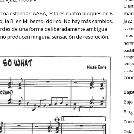
Giant
iban
rma estándar: AABA, esto es cuatro bloques de 8
Jazz
o, la B, en Mi bemol dórico. No hay más cambios.
 acordes de una forma deliberadamente ambigua
luthie
miles
 no producen ninguna sensación de resolución.
nam
pastil
sting
temp
u-bass
zoo
Bajis
Bajo
Blog
Cont
Didác