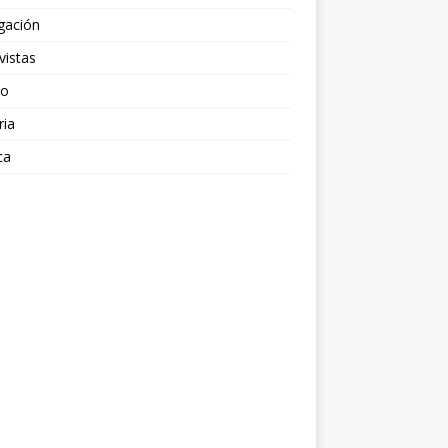
gación
vistas
po
ria
ca