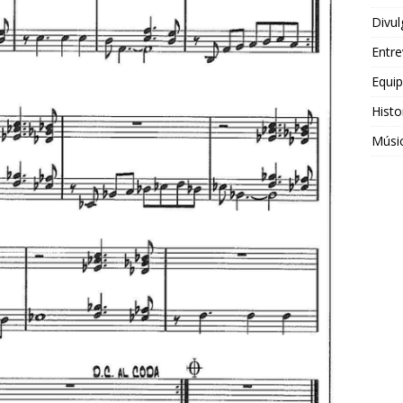
Divul
Entre
Equi
Histo
Músi