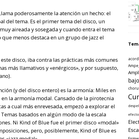
 Llama poderosamente la atención un hecho: el
al del tema. Es el primer tema del disco, un
muy aireada y sosegada y cuando entra el tema
o que menos destaca en un grupo de jazz el
Tem
acord
í este disco, iba contra las prácticas más comunes
Ampe
as más llamativos y «enérgicos», y por supuesto,
Ampl
ano).
bajo
choru
nción (y del disco entero) es la armonía: Miles en
Cur
 en la armonía modal. Cansado de la pirotecnia
as a cual más enrevesada, empezó a explorar el
despel
. Temas basados en algún modo de la escala
efecto
Elec
nes. Ni Kind of Blue fue el primer disco «modal»
Esca
mposiciones, pero, posiblemente, Kind of Blue es
es «jazz modal».
Firmw