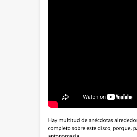
Hay multitud de anécdotas alrededor d
completo sobre este disco, porque, p
antonomasia.