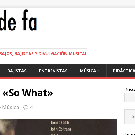
BAJOS, BAJISTAS Y DIVULGACIÓN MUSICAL
BAJISTAS
ENTREVISTAS
MÚSICA
DIDÁCTIC
: «So What»
Busc
Música
4
Lo m