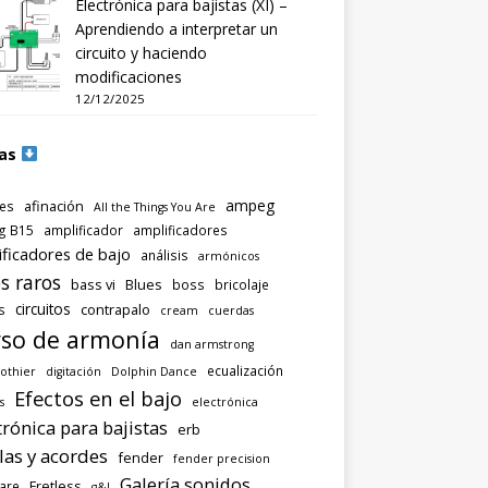
Electrónica para bajistas (XI) –
Aprendiendo a interpretar un
circuito y haciendo
modificaciones
12/12/2025
as
ampeg
afinación
es
All the Things You Are
g B15
amplificador
amplificadores
ificadores de bajo
análisis
armónicos
s raros
bass vi
Blues
boss
bricolaje
circuitos
contrapalo
s
cream
cuerdas
so de armonía
dan armstrong
ecualización
othier
digitación
Dolphin Dance
Efectos en el bajo
s
electrónica
trónica para bajistas
erb
las y acordes
fender
fender precision
Galería sonidos
Fretless
are
g&l