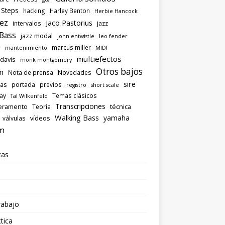
 Steps
hacking
Harley Benton
Herbie Hancock
ez
Jaco Pastorius
intervalos
jazz
 Bass
jazz modal
john entwistle
leo fender
marcus miller
r
mantenimiento
MIDI
multiefectos
 davis
monk montgomery
Otros bajos
m
Nota de prensa
Novedades
sire
las
portada
previos
registro
short scale
ray
Temas clásicos
Tal Wilkenfeld
Transcripciones
eramento
técnica
Teoría
Walking Bass
yamaha
vídeos
válvulas
m
tas
rabajo
tica