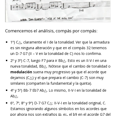
Comencemos el análisis, compás por compás:
1º) C△, claramente el I de la tonalidad. Ver que la armadura
es sin ninguna alteración y que en el compás 32 tenemos
un D-7 G7 (II – V en la tonalidad de C) nos lo confirma.
2º y 3º) C-7, luego F7 para ir Bb△. Esto es un II-V-I en una
nueva tonalidad, Bb△. Nótese que el cambio de tonalidad o
modulación
suena muy progresivo ya que el acorde que
dejamos (C△) y el que prepara el cambio (C-7) son muy
similares (comparten la fundamental y la quinta).
4º y 5º) Bb-7 Eb7 Ab△. Lo mismo, II-V-I en la tonalidad de
Ab△.
6º, 7º, 8º y 9º) D-7 G7 C△: II-V-I en la tonalidad original, C.
Estamos ignorando algunos símbolos en los acordes que
por ahora nos son extraños (p. ej., el b9 en el acorde G7 del