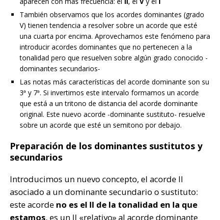
aparecen con más frecuencia: el
II
, el
V
y el
I
También observamos que los acordes dominantes (grado
V) tienen tendencia a resolver sobre un acorde que esté
una cuarta por encima. Aprovechamos este fenómeno para
introducir acordes dominantes que no pertenecen a la
tonalidad pero que resuelven sobre algún grado conocido -
dominantes secundarios-
Las notas más características del acorde dominante son su
3ª y 7ª. Si invertimos este intervalo formamos un acorde
que está a un tritono de distancia del acorde dominante
original. Este nuevo acorde -dominante sustituto- resuelve
sobre un acorde que esté un semitono por debajo.
Preparación de los dominantes sustitutos y
secundarios
Introducimos un nuevo concepto, el acorde II
asociado a un dominante secundario o sustituto:
este acorde
no es el II de la tonalidad en la que
estamos
, es un II «relativo» al acorde dominante