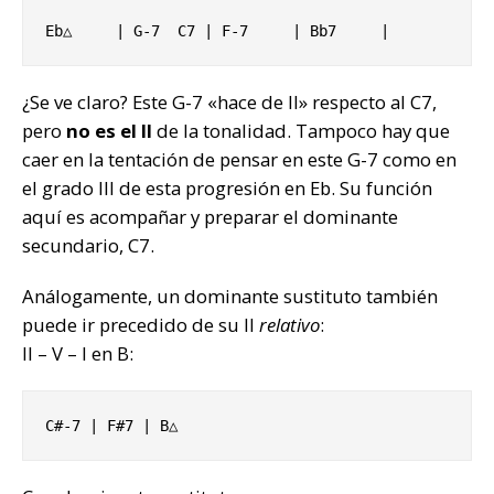
Eb△     | G-7  C7 | F-7     | Bb7     |
¿Se ve claro? Este G-7 «hace de II» respecto al C7,
pero
no es el II
de la tonalidad. Tampoco hay que
caer en la tentación de pensar en este G-7 como en
el grado III de esta progresión en Eb. Su función
aquí es acompañar y preparar el dominante
secundario, C7.
Análogamente, un dominante sustituto también
puede ir precedido de su II
relativo
:
II – V – I en B:
C#-7 | F#7 | B△