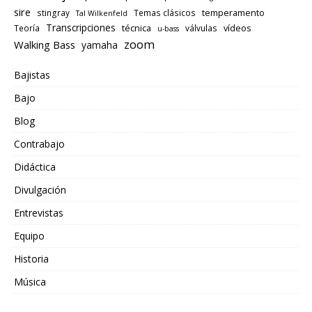
sire
temperamento
stingray
Temas clásicos
Tal Wilkenfeld
Transcripciones
técnica
vídeos
Teoría
válvulas
u-bass
zoom
Walking Bass
yamaha
Bajistas
Bajo
Blog
Contrabajo
Didáctica
Divulgación
Entrevistas
Equipo
Historia
Música