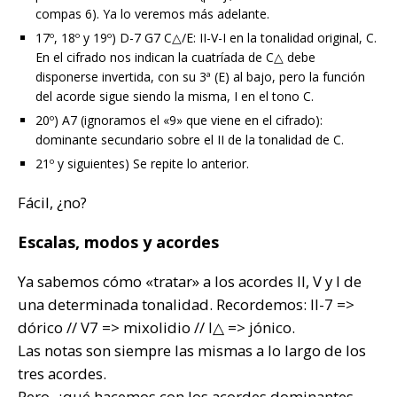
compas 6). Ya lo veremos más adelante.
17º, 18º y 19º) D-7 G7 C△/E: II-V-I en la tonalidad original, C.
En el cifrado nos indican la cuatríada de C△ debe
disponerse invertida, con su 3ª (E) al bajo, pero la función
del acorde sigue siendo la misma, I en el tono C.
20º) A7 (ignoramos el «9» que viene en el cifrado):
dominante secundario sobre el II de la tonalidad de C.
21º y siguientes) Se repite lo anterior.
Fácil, ¿no?
Escalas, modos y acordes
Ya sabemos cómo «tratar» a los acordes II, V y I de
una determinada tonalidad. Recordemos: II-7 =>
dórico // V7 => mixolidio // I△ => jónico.
Las notas son siempre las mismas a lo largo de los
tres acordes.
Pero, ¿qué hacemos con los acordes dominantes