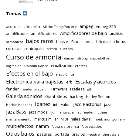
Temas
ampeg
afinación
acordes
Ampeg B15
All the Things You Are
Amplificadores de bajo
amplificador
amplificadores
análisis
bajos raros
bass vi
Blues
boss
bricolaje
chorus
armónicos
circuitos
contrapalo
cream
cuerdas
Curso de armonía
dan armstrong
despelothier
ecualización
digitación
Dolphin Dance
efectos
Efectos en el bajo
electrónica
Electrónica para bajistas
Escalas y acordes
erb
fender
Fretless
Firmware
fender precision
g&l
Galería sonidos
Giant Steps
hacking
Harley Benton
ibanez
Jaco Pastorius
intervalos
jazz
Herbie Hancock
Jazz Bass
jazz modal
john entwistle
leo fender
luthier
miles davis
marcus miller
mantenimiento
MIDI
monk montgomery
multiefectos
namm
Nota de prensa
Novedades
Otros bajos
pastillas
portada
previos
registro
short scale