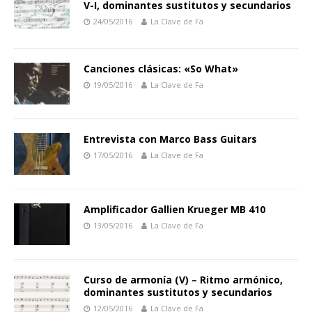
V-I, dominantes sustitutos y secundarios
24/05/2016
La Clave de Fa
Canciones clásicas: «So What»
19/05/2016
La Clave de Fa
Entrevista con Marco Bass Guitars
17/05/2016
La Clave de Fa
Amplificador Gallien Krueger MB 410
13/05/2016
La Clave de Fa
Curso de armonía (V) – Ritmo armónico,
dominantes sustitutos y secundarios
12/05/2016
La Clave de Fa