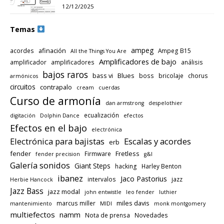
12/12/2025
Temas
ampeg
afinación
acordes
Ampeg B15
All the Things You Are
Amplificadores de bajo
amplificador
amplificadores
análisis
bajos raros
bass vi
Blues
boss
bricolaje
chorus
armónicos
circuitos
contrapalo
cream
cuerdas
Curso de armonía
dan armstrong
despelothier
ecualización
digitación
Dolphin Dance
efectos
Efectos en el bajo
electrónica
Electrónica para bajistas
Escalas y acordes
erb
fender
Fretless
Firmware
fender precision
g&l
Galería sonidos
Giant Steps
hacking
Harley Benton
ibanez
Jaco Pastorius
intervalos
jazz
Herbie Hancock
Jazz Bass
jazz modal
john entwistle
leo fender
luthier
miles davis
marcus miller
mantenimiento
MIDI
monk montgomery
multiefectos
namm
Nota de prensa
Novedades