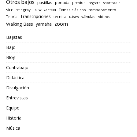
Otros bajos
pastillas
portada
previos
registro
short scale
sire
temperamento
stingray
Temas clásicos
Tal Wilkenfeld
Transcripciones
técnica
vídeos
Teoría
válvulas
u-bass
zoom
Walking Bass
yamaha
Bajistas
Bajo
Blog
Contrabajo
Didáctica
Divulgación
Entrevistas
Equipo
Historia
Música