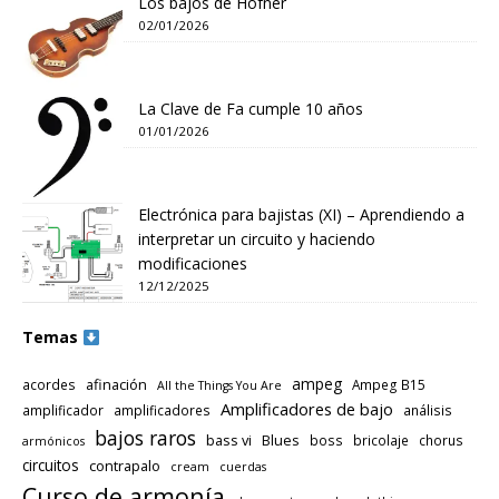
Los bajos de Höfner
02/01/2026
La Clave de Fa cumple 10 años
01/01/2026
Electrónica para bajistas (XI) – Aprendiendo a
interpretar un circuito y haciendo
modificaciones
12/12/2025
Temas
ampeg
afinación
acordes
Ampeg B15
All the Things You Are
Amplificadores de bajo
amplificador
amplificadores
análisis
bajos raros
bass vi
Blues
boss
bricolaje
chorus
armónicos
circuitos
contrapalo
cream
cuerdas
Curso de armonía