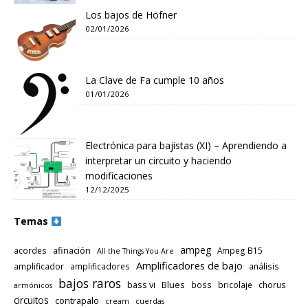
Los bajos de Höfner
02/01/2026
La Clave de Fa cumple 10 años
01/01/2026
Electrónica para bajistas (XI) – Aprendiendo a
interpretar un circuito y haciendo
modificaciones
12/12/2025
Temas
ampeg
afinación
acordes
Ampeg B15
All the Things You Are
Amplificadores de bajo
amplificador
amplificadores
análisis
bajos raros
bass vi
Blues
boss
bricolaje
chorus
armónicos
circuitos
contrapalo
cream
cuerdas