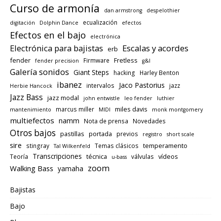
Curso de armonía
dan armstrong
despelothier
ecualización
digitación
Dolphin Dance
efectos
Efectos en el bajo
electrónica
Electrónica para bajistas
Escalas y acordes
erb
fender
Fretless
Firmware
fender precision
g&l
Galería sonidos
Giant Steps
hacking
Harley Benton
ibanez
Jaco Pastorius
intervalos
jazz
Herbie Hancock
Jazz Bass
jazz modal
john entwistle
leo fender
luthier
miles davis
marcus miller
mantenimiento
MIDI
monk montgomery
multiefectos
namm
Nota de prensa
Novedades
Otros bajos
pastillas
portada
previos
registro
short scale
sire
temperamento
stingray
Temas clásicos
Tal Wilkenfeld
Transcripciones
técnica
vídeos
Teoría
válvulas
u-bass
zoom
Walking Bass
yamaha
Bajistas
Bajo