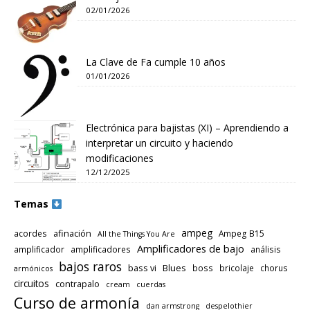
02/01/2026
La Clave de Fa cumple 10 años
01/01/2026
Electrónica para bajistas (XI) – Aprendiendo a
interpretar un circuito y haciendo
modificaciones
12/12/2025
Temas
ampeg
afinación
acordes
Ampeg B15
All the Things You Are
Amplificadores de bajo
amplificador
amplificadores
análisis
bajos raros
bass vi
Blues
boss
bricolaje
chorus
armónicos
circuitos
contrapalo
cream
cuerdas
Curso de armonía
dan armstrong
despelothier