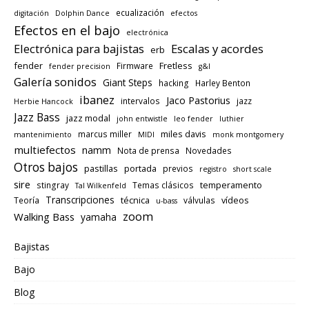
ecualización
digitación
Dolphin Dance
efectos
Efectos en el bajo
electrónica
Electrónica para bajistas
Escalas y acordes
erb
fender
Fretless
Firmware
fender precision
g&l
Galería sonidos
Giant Steps
hacking
Harley Benton
ibanez
Jaco Pastorius
intervalos
jazz
Herbie Hancock
Jazz Bass
jazz modal
john entwistle
leo fender
luthier
miles davis
marcus miller
mantenimiento
MIDI
monk montgomery
multiefectos
namm
Nota de prensa
Novedades
Otros bajos
pastillas
portada
previos
registro
short scale
sire
temperamento
stingray
Temas clásicos
Tal Wilkenfeld
Transcripciones
técnica
vídeos
Teoría
válvulas
u-bass
zoom
Walking Bass
yamaha
Bajistas
Bajo
Blog