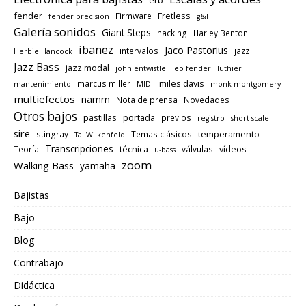
erb
fender
Fretless
Firmware
fender precision
g&l
Galería sonidos
Giant Steps
hacking
Harley Benton
ibanez
Jaco Pastorius
intervalos
jazz
Herbie Hancock
Jazz Bass
jazz modal
john entwistle
leo fender
luthier
miles davis
marcus miller
mantenimiento
MIDI
monk montgomery
multiefectos
namm
Nota de prensa
Novedades
Otros bajos
pastillas
portada
previos
registro
short scale
sire
temperamento
stingray
Temas clásicos
Tal Wilkenfeld
Transcripciones
técnica
vídeos
Teoría
válvulas
u-bass
zoom
Walking Bass
yamaha
Bajistas
Bajo
Blog
Contrabajo
Didáctica