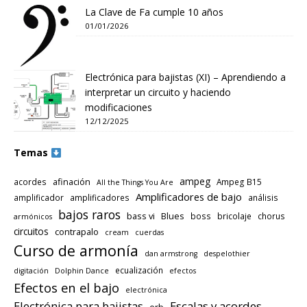
La Clave de Fa cumple 10 años
01/01/2026
Electrónica para bajistas (XI) – Aprendiendo a
interpretar un circuito y haciendo
modificaciones
12/12/2025
Temas
ampeg
afinación
acordes
Ampeg B15
All the Things You Are
Amplificadores de bajo
amplificador
amplificadores
análisis
bajos raros
bass vi
Blues
boss
bricolaje
chorus
armónicos
circuitos
contrapalo
cream
cuerdas
Curso de armonía
dan armstrong
despelothier
ecualización
digitación
Dolphin Dance
efectos
Efectos en el bajo
electrónica
Electrónica para bajistas
Escalas y acordes