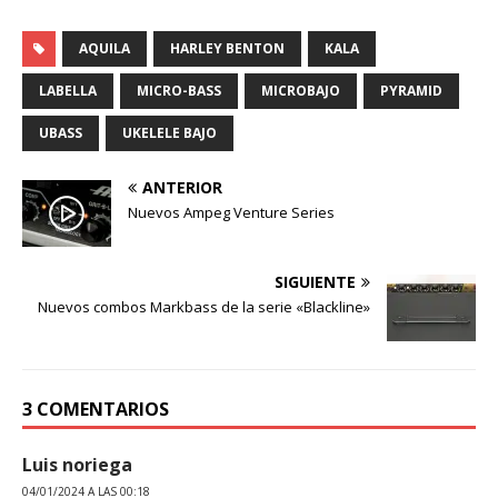
AQUILA
HARLEY BENTON
KALA
LABELLA
MICRO-BASS
MICROBAJO
PYRAMID
UBASS
UKELELE BAJO
ANTERIOR
Nuevos Ampeg Venture Series
SIGUIENTE
Nuevos combos Markbass de la serie «Blackline»
3 COMENTARIOS
Luis noriega
04/01/2024 A LAS 00:18