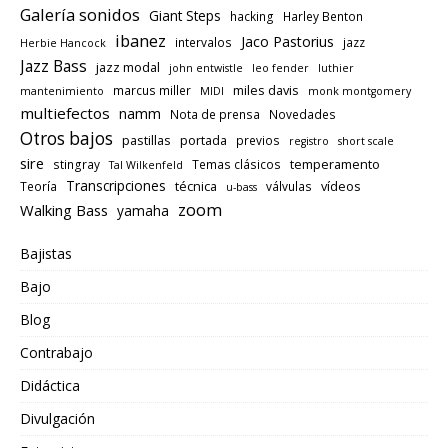
Galería sonidos
Giant Steps
hacking
Harley Benton
ibanez
Jaco Pastorius
intervalos
jazz
Herbie Hancock
Jazz Bass
jazz modal
john entwistle
leo fender
luthier
miles davis
marcus miller
mantenimiento
MIDI
monk montgomery
multiefectos
namm
Nota de prensa
Novedades
Otros bajos
pastillas
portada
previos
registro
short scale
sire
temperamento
stingray
Temas clásicos
Tal Wilkenfeld
Transcripciones
técnica
vídeos
Teoría
válvulas
u-bass
zoom
Walking Bass
yamaha
Bajistas
Bajo
Blog
Contrabajo
Didáctica
Divulgación