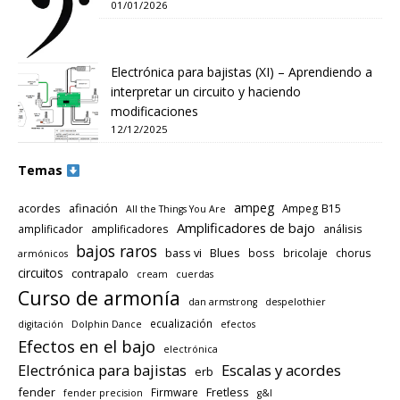
01/01/2026
Electrónica para bajistas (XI) – Aprendiendo a
interpretar un circuito y haciendo
modificaciones
12/12/2025
Temas
ampeg
afinación
acordes
Ampeg B15
All the Things You Are
Amplificadores de bajo
amplificador
amplificadores
análisis
bajos raros
bass vi
Blues
boss
bricolaje
chorus
armónicos
circuitos
contrapalo
cream
cuerdas
Curso de armonía
dan armstrong
despelothier
ecualización
digitación
Dolphin Dance
efectos
Efectos en el bajo
electrónica
Electrónica para bajistas
Escalas y acordes
erb
fender
Fretless
Firmware
fender precision
g&l