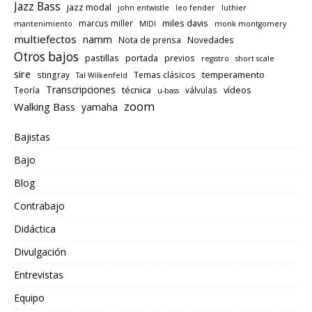
Jazz Bass
jazz modal
john entwistle
leo fender
luthier
miles davis
marcus miller
mantenimiento
MIDI
monk montgomery
multiefectos
namm
Nota de prensa
Novedades
Otros bajos
pastillas
portada
previos
registro
short scale
sire
temperamento
stingray
Temas clásicos
Tal Wilkenfeld
Transcripciones
técnica
vídeos
Teoría
válvulas
u-bass
zoom
Walking Bass
yamaha
Bajistas
Bajo
Blog
Contrabajo
Didáctica
Divulgación
Entrevistas
Equipo