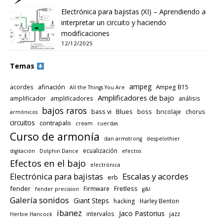
Electrónica para bajistas (XI) – Aprendiendo a
interpretar un circuito y haciendo
modificaciones
12/12/2025
Temas
ampeg
afinación
acordes
Ampeg B15
All the Things You Are
Amplificadores de bajo
amplificador
amplificadores
análisis
bajos raros
bass vi
Blues
boss
bricolaje
chorus
armónicos
circuitos
contrapalo
cream
cuerdas
Curso de armonía
dan armstrong
despelothier
ecualización
digitación
Dolphin Dance
efectos
Efectos en el bajo
electrónica
Electrónica para bajistas
Escalas y acordes
erb
fender
Fretless
Firmware
fender precision
g&l
Galería sonidos
Giant Steps
hacking
Harley Benton
ibanez
Jaco Pastorius
intervalos
jazz
Herbie Hancock