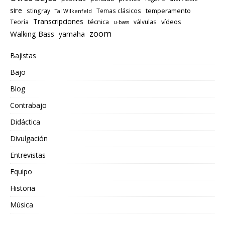
sire
temperamento
stingray
Temas clásicos
Tal Wilkenfeld
Transcripciones
técnica
vídeos
Teoría
válvulas
u-bass
zoom
Walking Bass
yamaha
Bajistas
Bajo
Blog
Contrabajo
Didáctica
Divulgación
Entrevistas
Equipo
Historia
Música