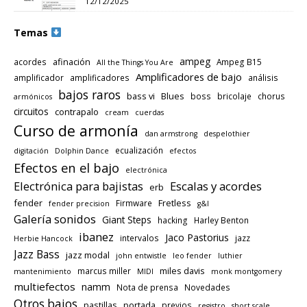
12/12/2025
Temas
ampeg
afinación
acordes
Ampeg B15
All the Things You Are
Amplificadores de bajo
amplificador
amplificadores
análisis
bajos raros
bass vi
Blues
boss
bricolaje
chorus
armónicos
circuitos
contrapalo
cream
cuerdas
Curso de armonía
dan armstrong
despelothier
ecualización
digitación
Dolphin Dance
efectos
Efectos en el bajo
electrónica
Electrónica para bajistas
Escalas y acordes
erb
fender
Fretless
Firmware
fender precision
g&l
Galería sonidos
Giant Steps
hacking
Harley Benton
ibanez
Jaco Pastorius
intervalos
jazz
Herbie Hancock
Jazz Bass
jazz modal
john entwistle
leo fender
luthier
miles davis
marcus miller
mantenimiento
MIDI
monk montgomery
multiefectos
namm
Nota de prensa
Novedades
Otros bajos
pastillas
portada
previos
registro
short scale