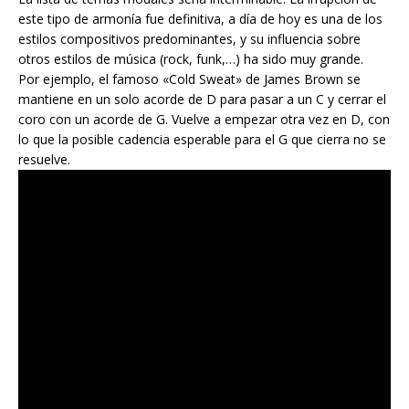
este tipo de armonía fue definitiva, a día de hoy es una de los
estilos compositivos predominantes, y su influencia sobre
otros estilos de música (rock, funk,…) ha sido muy grande.
Por ejemplo, el famoso «Cold Sweat» de James Brown se
mantiene en un solo acorde de D para pasar a un C y cerrar el
coro con un acorde de G. Vuelve a empezar otra vez en D, con
lo que la posible cadencia esperable para el G que cierra no se
resuelve.