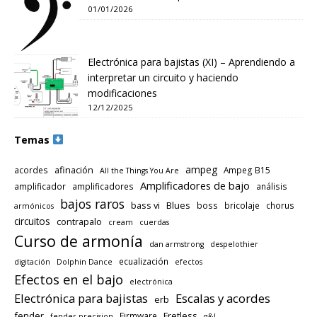
01/01/2026
Electrónica para bajistas (XI) – Aprendiendo a
interpretar un circuito y haciendo
modificaciones
12/12/2025
Temas
ampeg
afinación
acordes
Ampeg B15
All the Things You Are
Amplificadores de bajo
amplificador
amplificadores
análisis
bajos raros
bass vi
Blues
boss
bricolaje
chorus
armónicos
circuitos
contrapalo
cream
cuerdas
Curso de armonía
dan armstrong
despelothier
ecualización
digitación
Dolphin Dance
efectos
Efectos en el bajo
electrónica
Electrónica para bajistas
Escalas y acordes
erb
fender
Fretless
Firmware
fender precision
g&l