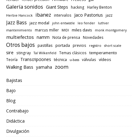
Galería sonidos
Giant Steps
hacking
Harley Benton
ibanez
Jaco Pastorius
intervalos
jazz
Herbie Hancock
Jazz Bass
jazz modal
john entwistle
leo fender
luthier
miles davis
marcus miller
mantenimiento
MIDI
monk montgomery
multiefectos
namm
Nota de prensa
Novedades
Otros bajos
pastillas
portada
previos
registro
short scale
sire
temperamento
stingray
Temas clásicos
Tal Wilkenfeld
Transcripciones
técnica
vídeos
Teoría
válvulas
u-bass
zoom
Walking Bass
yamaha
Bajistas
Bajo
Blog
Contrabajo
Didáctica
Divulgación