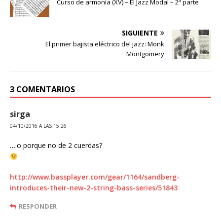
Curso de armonía (XV) – El Jazz Modal – 2ª parte
SIGUIENTE
El primer bajista eléctrico del jazz: Monk
Montgomery
3 COMENTARIOS
sirga
04/10/2016 A LAS 15:26
….o porque no de 2 cuerdas?
http://www.bassplayer.com/gear/1164/sandberg-
introduces-their-new-2-string-bass-series/51843
RESPONDER