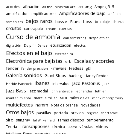
ampeg
afinación
acordes
Ampeg B15
All the Things You Are
Amplificadores de bajo
amplificador
amplificadores
análisis
bajos raros
bass vi
Blues
boss
bricolaje
chorus
armónicos
circuitos
contrapalo
cream
cuerdas
Curso de armonía
dan armstrong
despelothier
ecualización
digitación
Dolphin Dance
efectos
Efectos en el bajo
electrónica
Electrónica para bajistas
Escalas y acordes
erb
fender
Fretless
Firmware
fender precision
g&l
Galería sonidos
Giant Steps
hacking
Harley Benton
ibanez
Jaco Pastorius
intervalos
jazz
Herbie Hancock
Jazz Bass
jazz modal
john entwistle
leo fender
luthier
miles davis
marcus miller
mantenimiento
MIDI
monk montgomery
multiefectos
namm
Nota de prensa
Novedades
Otros bajos
pastillas
portada
previos
registro
short scale
sire
temperamento
stingray
Temas clásicos
Tal Wilkenfeld
Transcripciones
técnica
vídeos
Teoría
válvulas
u-bass
zoom
Walking Bass
yamaha