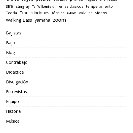
sire
temperamento
stingray
Temas clásicos
Tal Wilkenfeld
Transcripciones
técnica
vídeos
Teoría
válvulas
u-bass
zoom
Walking Bass
yamaha
Bajistas
Bajo
Blog
Contrabajo
Didáctica
Divulgación
Entrevistas
Equipo
Historia
Música