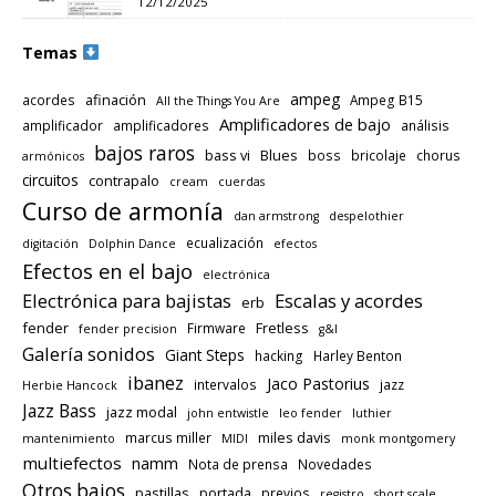
12/12/2025
Temas
ampeg
afinación
acordes
Ampeg B15
All the Things You Are
Amplificadores de bajo
amplificador
amplificadores
análisis
bajos raros
bass vi
Blues
boss
bricolaje
chorus
armónicos
circuitos
contrapalo
cream
cuerdas
Curso de armonía
dan armstrong
despelothier
ecualización
digitación
Dolphin Dance
efectos
Efectos en el bajo
electrónica
Electrónica para bajistas
Escalas y acordes
erb
fender
Fretless
Firmware
fender precision
g&l
Galería sonidos
Giant Steps
hacking
Harley Benton
ibanez
Jaco Pastorius
intervalos
jazz
Herbie Hancock
Jazz Bass
jazz modal
john entwistle
leo fender
luthier
miles davis
marcus miller
mantenimiento
MIDI
monk montgomery
multiefectos
namm
Nota de prensa
Novedades
Otros bajos
pastillas
portada
previos
registro
short scale