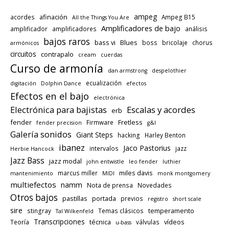
ampeg
afinación
acordes
Ampeg B15
All the Things You Are
Amplificadores de bajo
amplificador
amplificadores
análisis
bajos raros
bass vi
Blues
boss
bricolaje
chorus
armónicos
circuitos
contrapalo
cream
cuerdas
Curso de armonía
dan armstrong
despelothier
ecualización
digitación
Dolphin Dance
efectos
Efectos en el bajo
electrónica
Electrónica para bajistas
Escalas y acordes
erb
fender
Fretless
Firmware
fender precision
g&l
Galería sonidos
Giant Steps
hacking
Harley Benton
ibanez
Jaco Pastorius
intervalos
jazz
Herbie Hancock
Jazz Bass
jazz modal
john entwistle
leo fender
luthier
miles davis
marcus miller
mantenimiento
MIDI
monk montgomery
multiefectos
namm
Nota de prensa
Novedades
Otros bajos
pastillas
portada
previos
registro
short scale
sire
temperamento
stingray
Temas clásicos
Tal Wilkenfeld
Transcripciones
técnica
vídeos
Teoría
válvulas
u-bass