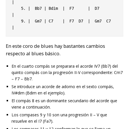
|

    5. |  Bb7 | Bdim  |  F7      |  D7       
|

    9. |  Gm7 | C7    |  F7  D7  |  Gm7  C7  
|
En este coro de blues hay bastantes cambios
respecto al blues básico.
En el cuarto compás se preparara el acorde IV7 (Bb7) del
quinto compás con la progresión II-V correspondiente: Cm7
– F7 – Bb7.
Se introduce un acorde de adorno en el sexto compás,
IV#dim (Bdim en el ejemplo).
El compás 8 es un dominante secundario del acorde que
viene a continuación.
Los compases 9 y 10 son una progresión II – V que
resuelve en el I7 (Fa7).
Los compases 11 y 12 conforman lo que se llama un