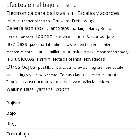
Efectos en el bajo
electrónica
Electrónica para bajistas
Escalas y acordes
erb
fender
Fretless
Firmware
fender precision
g&l
Galería sonidos
Giant Steps
hacking
Harley Benton
ibanez
Jaco Pastorius
intervalos
jazz
Herbie Hancock
Jazz Bass
jazz modal
john entwistle
leo fender
luthier
miles davis
marcus miller
mantenimiento
MIDI
monk montgomery
multiefectos
namm
Nota de prensa
Novedades
Otros bajos
pastillas
portada
previos
registro
short scale
sire
temperamento
stingray
Temas clásicos
Tal Wilkenfeld
Transcripciones
técnica
vídeos
Teoría
válvulas
u-bass
zoom
Walking Bass
yamaha
Bajistas
Bajo
Blog
Contrabajo