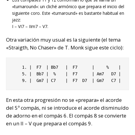
«turnaround»: un cliché armónico que prepara el inicio del
siguiente coro. Este «turnaround» es bastante habitual en
jazz:
I – VI7 – IIm7 – V7.
Otra variación muy usual es la siguiente (el tema
«Straigth, No Chaser» de T. Monk sigue este ciclo):
    1. |  F7  | Bb7   |  F7      |     %    |

    5. |  Bb7 |  %    |  F7      | Am7   D7 |

    9. |  Gm7 | C7    |  F7  D7  | Gm7   C7 |
En esta otra progresión no se «prepara» el acorde
del 5º compás, ni se introduce el acorde disminuído
de adorno en el compás 6. El compás 8 se convierte
en un II – V que prepara el compás 9.