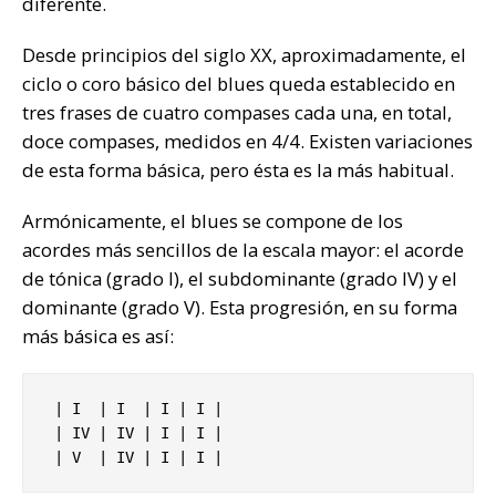
diferente.
Desde principios del siglo XX, aproximadamente, el
ciclo o coro básico del blues queda establecido en
tres frases de cuatro compases cada una, en total,
doce compases, medidos en 4/4. Existen variaciones
de esta forma básica, pero ésta es la más habitual.
Armónicamente, el blues se compone de los
acordes más sencillos de la escala mayor: el acorde
de tónica (grado I), el subdominante (grado IV) y el
dominante (grado V). Esta progresión, en su forma
más básica es así:
 | I  | I  | I | I |

 | IV | IV | I | I |

 | V  | IV | I | I |