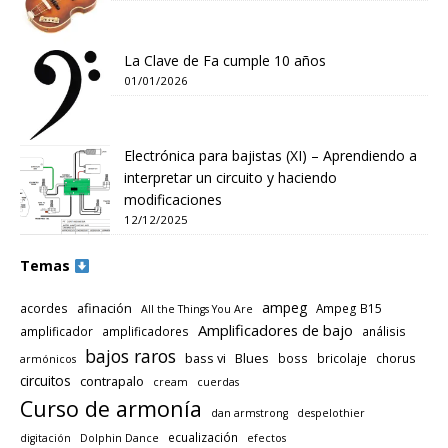
La Clave de Fa cumple 10 años
01/01/2026
Electrónica para bajistas (XI) – Aprendiendo a
interpretar un circuito y haciendo
modificaciones
12/12/2025
Temas
ampeg
afinación
acordes
Ampeg B15
All the Things You Are
Amplificadores de bajo
amplificador
amplificadores
análisis
bajos raros
bass vi
Blues
boss
bricolaje
chorus
armónicos
circuitos
contrapalo
cream
cuerdas
Curso de armonía
dan armstrong
despelothier
ecualización
digitación
Dolphin Dance
efectos