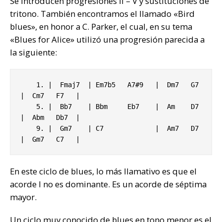
Se introducen progresiones II – V y sustituciones de
tritono. También encontramos el llamado «Bird
blues», en honor a C. Parker, el cual, en su tema
«Blues for Alice» utilizó una progresión parecida a
la siguiente:
    1. |  Fmaj7  | Em7b5   A7#9   |  Dm7   G7  
|  Cm7   F7   |

    5. |  Bb7    | Bbm     Eb7    |  Am    D7  
|  Abm   Db7  |

    9. |  Gm7    | C7             |  Am7   D7  
|  Gm7   C7   |
En este ciclo de blues, lo más llamativo es que el
acorde I no es dominante. Es un acorde de séptima
mayor.
Un ciclo muy conocido de blues en tono menor es el