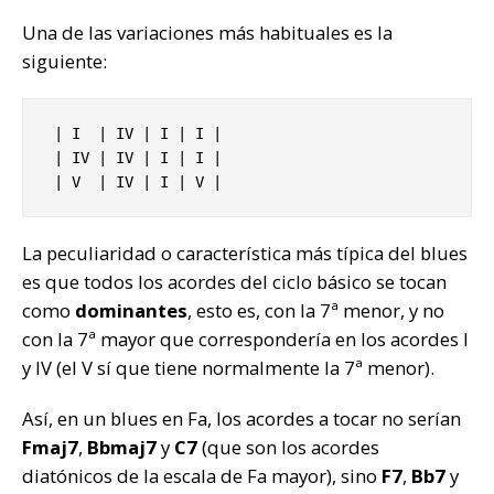
Una de las variaciones más habituales es la
siguiente:
 | I  | IV | I | I |

 | IV | IV | I | I |

 | V  | IV | I | V |
La peculiaridad o característica más típica del blues
es que todos los acordes del ciclo básico se tocan
como
dominantes
, esto es, con la 7ª menor, y no
con la 7ª mayor que correspondería en los acordes I
y IV (el V sí que tiene normalmente la 7ª menor).
Así, en un blues en Fa, los acordes a tocar no serían
Fmaj7
,
Bbmaj7
y
C7
(que son los acordes
diatónicos de la escala de Fa mayor), sino
F7
,
Bb7
y