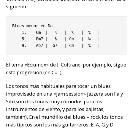
siguiente:
Blues menor en Do

    1. |  Cm  |   %   |  %   |  %   |

    5. |  Fm7 |   %   | Cm   |  %   |

    9. |  Ab7 |  G7   | Cm   |  %   |
El tema «Equinox» de J. Coltrane, por ejemplo, sigue
esta progresión (en C#-)
Los tonos más habituales para tocar un blues
improvisado en una «jam session» jazzera son Fa y
Sib (son dos tonos muy cómodos para los
instrumentos de viento, y para los bajistas,
también). En el mundillo del blues – rock los tonos
más típicos son los más guitarreros: E, A, G y D.