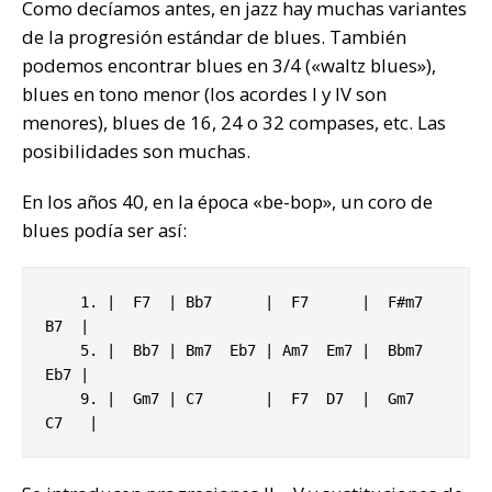
Como decíamos antes, en jazz hay muchas variantes
de la progresión estándar de blues. También
podemos encontrar blues en 3/4 («waltz blues»),
blues en tono menor (los acordes I y IV son
menores), blues de 16, 24 o 32 compases, etc. Las
posibilidades son muchas.
En los años 40, en la época «be-bop», un coro de
blues podía ser así:
    1. |  F7  | Bb7      |  F7      |  F#m7  
B7  |

    5. |  Bb7 | Bm7  Eb7 | Am7  Em7 |  Bbm7  
Eb7 |

    9. |  Gm7 | C7       |  F7  D7  |  Gm7  
C7   |