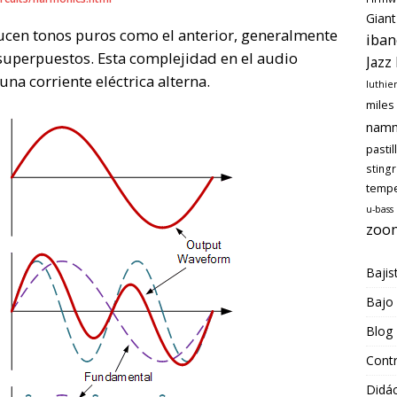
Giant
cen tonos puros como el anterior, generalmente
iban
perpuestos. Esta complejidad en el audio
Jazz
na corriente eléctrica alterna.
luthie
miles
nam
pastil
sting
temp
u-bass
zoo
Bajis
Bajo
Blog
Cont
Didác