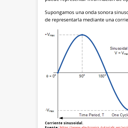
Supongamos una onda sonora sinusoid
de representarla mediante una corrie
Corriente sinusoidal.
Fuente:
https://www.electronics-tutorials.ws/acc