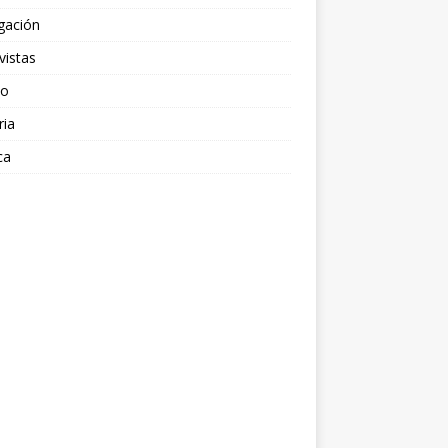
gación
vistas
po
ria
ca