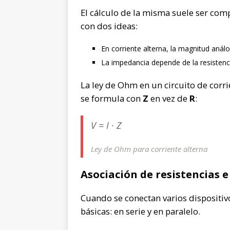
El cálculo de la misma suele ser com
con dos ideas:
En corriente alterna, la magnitud análo
La impedancia depende de la resistenc
La ley de Ohm en un circuito de corr
se formula con
Z
en vez de
R
:
V = I · Z
Ley de Ohm para corriente alterna
Asociación de resistencias 
Cuando se conectan varios dispositiv
básicas: en serie y en paralelo.