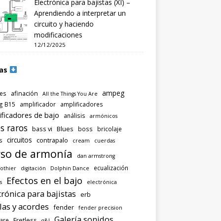
Electrónica para bajistas (XI) –
Aprendiendo a interpretar un
circuito y haciendo
modificaciones
12/12/2025
as
ampeg
afinación
es
All the Things You Are
g B15
amplificador
amplificadores
ificadores de bajo
análisis
armónicos
s raros
bass vi
Blues
boss
bricolaje
circuitos
contrapalo
s
cream
cuerdas
so de armonía
dan armstrong
ecualización
othier
digitación
Dolphin Dance
Efectos en el bajo
s
electrónica
trónica para bajistas
erb
las y acordes
fender
fender precision
Galería sonidos
Fretless
are
g&l