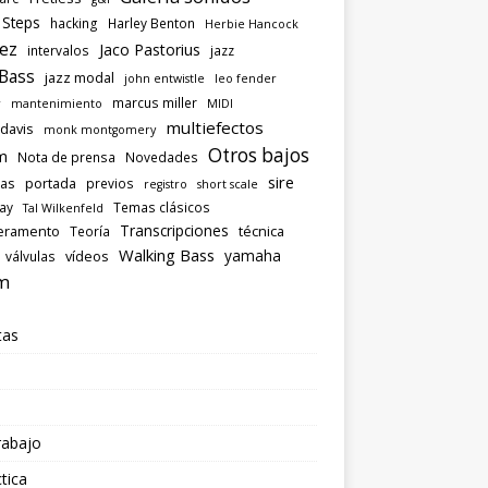
 Steps
hacking
Harley Benton
Herbie Hancock
ez
Jaco Pastorius
intervalos
jazz
 Bass
jazz modal
john entwistle
leo fender
marcus miller
r
mantenimiento
MIDI
multiefectos
 davis
monk montgomery
Otros bajos
m
Nota de prensa
Novedades
sire
las
portada
previos
registro
short scale
ray
Temas clásicos
Tal Wilkenfeld
Transcripciones
eramento
técnica
Teoría
Walking Bass
yamaha
vídeos
válvulas
m
tas
rabajo
tica