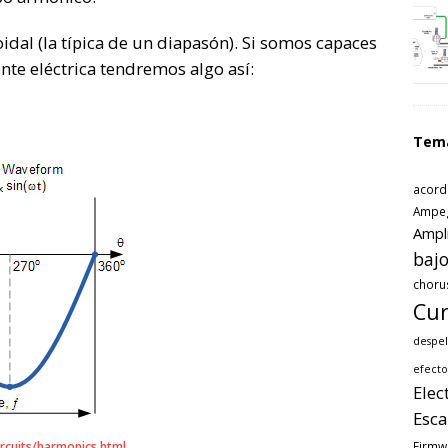
al (la típica de un diapasón). Si somos capaces
nte eléctrica tendremos algo así:
Tem
acord
Ampe
Ampl
bajo
choru
Cur
despel
efecto
Elec
Esca
Firmw
ircuits/harmonics.html