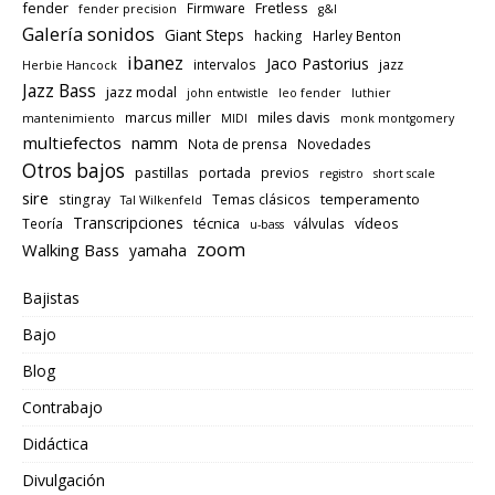
fender
Fretless
Firmware
fender precision
g&l
Galería sonidos
Giant Steps
hacking
Harley Benton
ibanez
Jaco Pastorius
intervalos
jazz
Herbie Hancock
Jazz Bass
jazz modal
john entwistle
leo fender
luthier
miles davis
marcus miller
mantenimiento
MIDI
monk montgomery
multiefectos
namm
Nota de prensa
Novedades
Otros bajos
pastillas
portada
previos
registro
short scale
sire
temperamento
stingray
Temas clásicos
Tal Wilkenfeld
Transcripciones
técnica
vídeos
Teoría
válvulas
u-bass
zoom
Walking Bass
yamaha
Bajistas
Bajo
Blog
Contrabajo
Didáctica
Divulgación