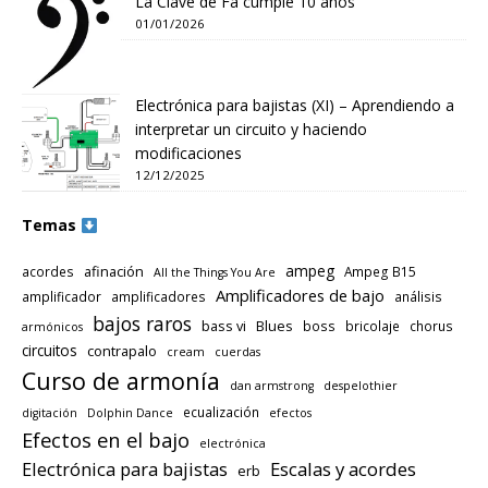
La Clave de Fa cumple 10 años
01/01/2026
Electrónica para bajistas (XI) – Aprendiendo a
interpretar un circuito y haciendo
modificaciones
12/12/2025
Temas
ampeg
afinación
acordes
Ampeg B15
All the Things You Are
Amplificadores de bajo
amplificador
amplificadores
análisis
bajos raros
bass vi
Blues
boss
bricolaje
chorus
armónicos
circuitos
contrapalo
cream
cuerdas
Curso de armonía
dan armstrong
despelothier
ecualización
digitación
Dolphin Dance
efectos
Efectos en el bajo
electrónica
Electrónica para bajistas
Escalas y acordes
erb